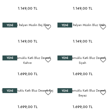
1.149,00 TL
1.149,00 TL
Oversize İtalyan Muslin Bej Bluz
Oversize İtalyan Müslin Bluz Haki
YENI
YENI
1.149,00 TL
1.149,00 TL
İncecik Pamuklu Katlı Bluz Desenli
İncecik Pamuklu Katlı Bluz Desenli
YENI
YENI
Kahve
Siyah
1.699,00 TL
1.699,00 TL
İncecik Pamuklu Katlı Bluz Desenli Bej
İncecik Pamuklu Katlı Bluz Desenli
YENI
YENI
Beyaz
1.699,00 TL
1.699,00 TL