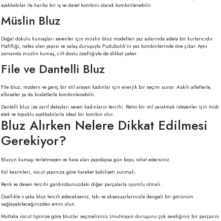
ayakkabılar ile harika bir iş ve davet kombini olarak kombinlenebilir.
Müslin Bluz
Doğal dokulu kumaşları sevenler için müslin bluz modelleri yaz aylarında adeta bir kurtarıcıdır.
Hafifliği, nefes alan yapısı ve salaş duruşuyla Pudubutik’in yaz kombinlerinde öne çıkar. Aynı
zamanda müslin kumaş, cilt dostu özelliğiyle de dikkat çeker.
File ve Dantelli Bluz
File bluz, modern ve genç bir stil arayan kadınlar için enerjik bir seçim sunar. Askılı atletlerle,
elbiseler ya da braletlerle kombinlenebilir.
Dantelli bluz ise zarif detayları seven kadınların tercihi. Retro bir stil yaratmak isteyenler için midi
etek ve topuklu ayakkabılarla ideal bir kombin olur.
Bluz Alırken Nelere Dikkat Edilmesi
Gerekiyor?
Bluzun kumaşı terletmeyen ve hava alan yapıdaysa gün boyu rahat edersiniz.
Kol kesimleri, vücut yapınıza göre hareket kabiliyeti sunmalı.
Renk ve desen tercihi gardırobunuzdaki diğer parçalarla uyumlu olmalı.
Özellikle v yaka bluz tercih edecekseniz, takı ve aksesuarlarınızla dengeli bir görünüm
sağlayabileceğinizden emin olun.
Mutlaka vücut tipinize göre bluzlar seçmelisiniz Unutmayın duruşunu çok sevdiğiniz bir parçanın