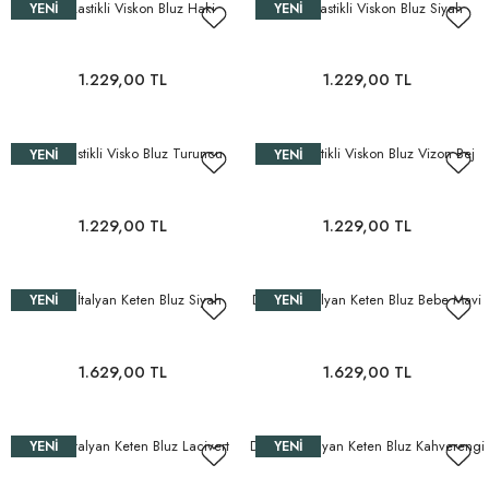
Yakası Lastikli Viskon Bluz Haki
Yakası Lastikli Viskon Bluz Siyah
YENI
YENI
1.229,00 TL
1.229,00 TL
Yakası Lastikli Visko Bluz Turuncu
Yakası Lastikli Viskon Bluz Vizon Bej
YENI
YENI
1.229,00 TL
1.229,00 TL
Düğmeli İtalyan Keten Bluz Siyah
Düğmeli İtalyan Keten Bluz Bebe Mavi
YENI
YENI
1.629,00 TL
1.629,00 TL
Düğmeli İtalyan Keten Bluz Lacivert
Düğmeli İtalyan Keten Bluz Kahverengi
YENI
YENI