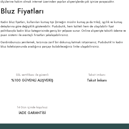
ölçülerine hakim olmak internet üzerinden yapılan alışverişlerde çok işinize yarayacaktır.
Bluz Fiyatları
Kadın bluz fiyatları,
kullanılan kumaş tipi (örneğin müslin kumaş ya da triko), işçilik ve kumaş
detaylarına göre değişiklik gösterebilir. Pudubutik, hem kaliteli hem de ulaşılabilir fiyat
politikasıyla kadın bluz kategorisinde geniş bir yelpaze sunar. Online alışverişte taksitli ödeme ve
puan sistemi ile avantajlı fırsatları yakalayabilirsiniz.
Gardırobunuzu yenilemek, tarzınıza zarif bir dokunuş katmak istiyorsanız; Pudubutik’in kadın
bluz koleksiyonunda aradığınız parçayı bulabileceğiniz linke ulaşabilirsiniz.
SSL sertifikası ile güvenli
Taksit imkanı
%100 GÜVENLİ ALIŞVERİŞ
Taksit İmkanı
14 Gün içinde koşulsuz
İADE GARANTİSİ