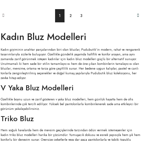
1
2
3
Kadın Bluz Modelleri
Kadın giyiminin anahtar parçalarından biri olan bluzlar, Pudubutik’in modern, rahat ve rengarenk
tasarımlarıyla sizlerle buluşuyor. Özellikle gündelik yaşamda hafiflik ve konfor arayan, ama aynı
zamanda zarif görünmek isteyen kadınlar için kadın bluz modelleri güçlü bir alternatif sunuyor.
Unutmamalı ki hem sade bir stilin tamamlayıcısı hem de öne çıkan kombinlerin tamalayıcısı olan
bluzlar; mevsime, ortama ve tarza göre çeşitlilik sunar. Her bedene uygun kalıplar, pastel ve canlı
tonlarla zenginleştirilmiş seçenekler ve doğal kumaş yapılarıyla Pudubutik bluz koleksiyonu, her
zevke hitap ediyor.
V Yaka Bluz Modelleri
Özellikle boynu uzun ve zarif gösteren v yaka bluz modelleri, hem günlük hayatta hem de ofis
kombinlerinde çok tercih ediliyor. Yüksek bel pantolonlarla kombinlenerek sade ama etkileyici bir
görünüm yakalayabilirsiniz.
Triko Bluz
Hem soğuk havalarda hem de mevsim geçişlerinde tarzından ödün vermek istemeyenler için
kadın triko bluz modelleri harika bir çözümdür. Yumuşacık dokusu ve esnek yapısıyla hem şık hem
konforlu bir deneyim sunar. Oversize ceketlerle veya dar paça pantolonlarla ve tabiki topuklu