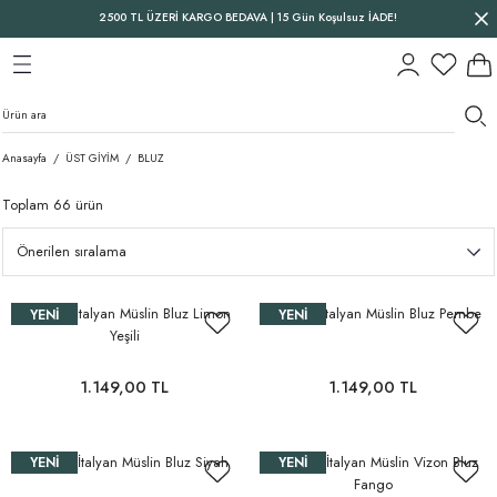
2500 TL ÜZERİ KARGO BEDAVA | 15 Gün Koşulsuz İADE!
Geri Dön
Geri Dön
Geri Dön
Anasayfa
ÜST GİYİM
BLUZ
Toplam 66 ürün
Oversize İtalyan Müslin Bluz Limon
Oversize İtalyan Müslin Bluz Pembe
YENI
YENI
Yeşili
1.149,00 TL
1.149,00 TL
Oversize İtalyan Müslin Bluz Siyah
Oversize İtalyan Müslin Vizon Bluz
YENI
YENI
Fango