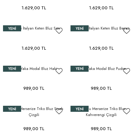
1.629,00 TL
1.629,00 TL
Düğmeli İtalyan Keten Bluz Sarı
Düğmeli İtalyan Keten Bluz Beyaz
YENI
YENI
1.629,00 TL
1.629,00 TL
Kayık Yaka Modal Bluz Haki
Kayık Yaka Modal Bluz Pudra
YENI
YENI
989,00 TL
989,00 TL
Pamuklu Merserize Triko Bluz Siyah
Pamuklu Merserize Triko Bluz
YENI
YENI
Çizgili
Kahverengi Çizgili
989,00 TL
989,00 TL