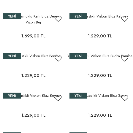
İncecik Pamuklu Katlı Bluz Desenli
Yakası Lastikli Viskon Bluz Kahve
YENI
YENI
Vizon Bej
1.699,00 TL
1.229,00 TL
Yakası Lastikli Viskon Bluz Pembe
Yakası Lastikli Viskon Bluz Pudra Pembe
YENI
YENI
1.229,00 TL
1.229,00 TL
Yakası Lastikli Viskon Bluz Beyaz
Yakası Lastikli Viskon Bluz Sarı
YENI
YENI
1.229,00 TL
1.229,00 TL