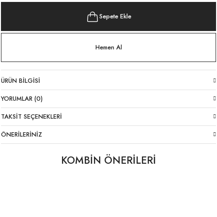
Sepete Ekle
Hemen Al
ÜRÜN BILGISI
YORUMLAR (0)
TAKSIT SEÇENEKLERI
ÖNERILERINIZ
KOMBİN ÖNERİLERİ
Likralı İtalyan Pantolon Beyaz
Denim Mavi Jarse Atlet
Beyaz Jarse Atlet
YENI
YENI
1.699,00 TL
699,00 TL
699,00 TL