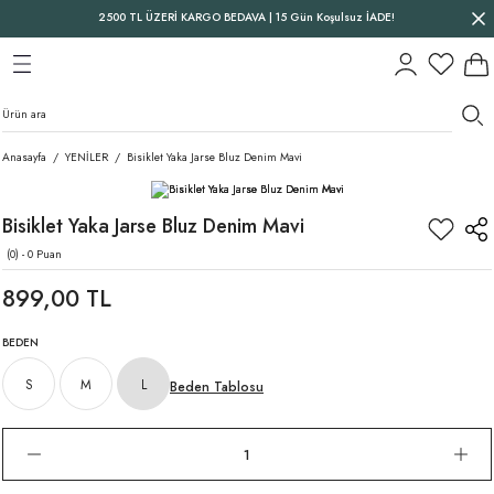
2500 TL ÜZERİ KARGO BEDAVA | 15 Gün Koşulsuz İADE!
Geri Dön
Geri Dön
Geri Dön
Anasayfa
YENİLER
Bisiklet Yaka Jarse Bluz Denim Mavi
Bisiklet Yaka Jarse Bluz Denim Mavi
(0) - 0 Puan
899,00 TL
BEDEN
S
M
L
Beden Tablosu