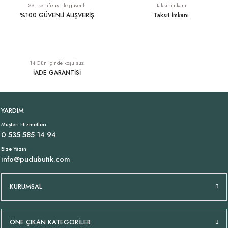
SSL sertifikası ile güvenli
Taksit imkanı
%100 GÜVENLİ ALIŞVERİŞ
Taksit İmkanı
V Yaka Jarse Tişört Kahve
V Yaka Jarse Tişört Denim Mavi
YENI
YENI
14 Gün içinde koşulsuz
799,00 TL
799,00 TL
İADE GARANTİSİ
Tükendi
Tükendi
V Yaka Jarse Tişört Taş Bej
Likralı İtalyan Pantolon Denim
Siyah Jarse Atlet
YENI
YARDIM
Müşteri Hizmetleri
799,00 TL
1.699,00 TL
699,00 TL
0 535 585 14 94
Bize Yazın
info@pudubutik.com
KURUMSAL
ÖNE ÇIKAN KATEGORİLER