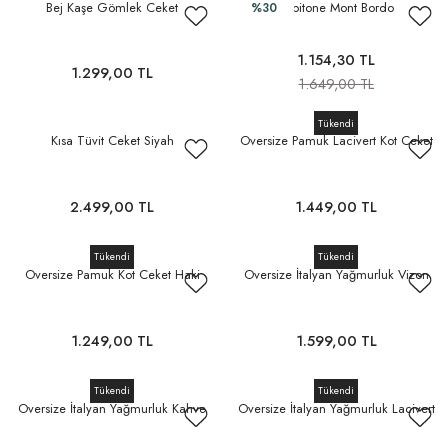
Bej Kaşe Gömlek Ceket
Kapitone Mont Bordo
%30
1.154,30 TL
1.299,00 TL
1.649,00 TL
Tükendi
Kısa Tüvit Ceket Siyah
Oversize Pamuk Lacivert Kot Ceket
2.499,00 TL
1.449,00 TL
Tükendi
Tükendi
Oversize Pamuk Kot Ceket Haki
Oversize İtalyan Yağmurluk Vizon
1.249,00 TL
1.599,00 TL
Tükendi
Tükendi
Oversize İtalyan Yağmurluk Kahve
Oversize İtalyan Yağmurluk Lacivert