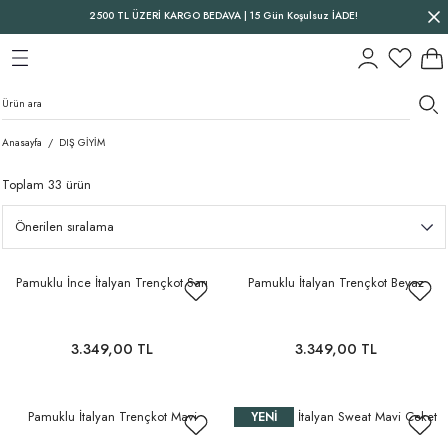
2500 TL ÜZERİ KARGO BEDAVA | 15 Gün Koşulsuz İADE!
Geri Dön
Geri Dön
Geri Dön
Anasayfa
DIŞ GİYİM
Toplam 33 ürün
Pamuklu İnce İtalyan Trençkot Sarı
Pamuklu İtalyan Trençkot Beyaz
3.349,00 TL
3.349,00 TL
Pamuklu İtalyan Trençkot Mavi
Sırtı Payetli İtalyan Sweat Mavi Ceket
YENI