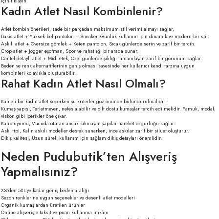
için tıklayın.
Kadın Atlet Nasıl Kombinlenir?
Atlet kombin önerileri, sade bir parçadan maksimum stil verimi almayı sağlar,
Basic atlet + Yüksek bel pantolon + Sneaker, Günlük kullanım için dinamik ve modern bir stil.
Askılı atlet + Oversize gömlek + Keten pantolon, Sıcak günlerde serin ve zarif bir tercih.
Crop atlet + Jogger eşofman, Spor ve rahatlığı bir arada sunar.
Dantel detaylı atlet + Midi etek, Özel günlerde şıklığı tamamlayan zarif bir görünüm sağlar.
Beden ve renk alternatiflerinin geniş olması sayesinde her kullanıcı kendi tarzına uygun
kombinleri kolaylıkla oluşturabilir.
Rahat Kadın Atlet Nasıl Olmalı?
Kaliteli bir kadın atlet seçerken şu kriterler göz önünde bulundurulmalıdır:
Kumaş yapısı, Terletmeyen, nefes alabilir ve cilt dostu kumaşlar tercih edilmelidir. Pamuk, modal,
viskon gibi içerikler öne çıkar.
Kalıp uyumu, Vücuda oturan ancak sıkmayan yapılar hareket özgürlüğü sağlar.
Askı tipi, Kalın askılı modeller destek sunarken, ince askılar zarif bir siluet oluşturur.
Dikiş kalitesi, Uzun süreli kullanım için sağlam dikiş detayları önemlidir.
Neden Pudubutik’ten Alışveriş
Yapmalısınız?
XS’den 5XL’ye kadar geniş beden aralığı
Sezon renklerine uygun seçenekler ve desenli atlet modelleri
Organik kumaşlardan üretilen ürünler
Online alışverişte taksit ve puan kullanma imkânı