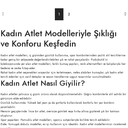
1
2
Kadın Atlet Modelleriyle Şıklığı
ve Konforu Keşfedin
Kadın atlet modelleri, iç giyimden günlük kullanıma, spor kombinlerinden yazlık stil tercihlerine
kadar geniş bir yelpazede değerlendirilebilen şık ve rahat parçalardır. Pudubutik’in
koleksiyonunda yer alan atlet modelleri, farklı kumaş yapıları, renk alternatifleri ve kalıplarıyla her
bedene ve zevke hitap eder.
Rahat kadın atlet seçenekleri arayanlar için terletmeyen, nefes alabilen kumaşlar; şık kadın atlet
tercih edenler için zarif detaylar ve sezon trendlerine uygun tasarımlar sunulmaktadır.
Kadın Atlet Nasıl Giyilir?
Kadın atletler yalnızca iç giyim ürünü olarak düşünülmemelidir. Doğru kombinlerle stil sahibi bir
görünüm elde edilebilir:
Günlük kullanımda: Yüksek bel jean ya da şortlarla kullanılarak konforlu bir yaz kombini
yaratılabilir.
Mevsim geçişlerinde: İnce bir atlet, oversize gömlek veya hırka altına giyilerek şık bir katman
oluşturur.
Spor yaparken: Pamuklu atlet modelleri, sporcu sütyenleriyle birlikte tercih edilebilir.
Evde: Yumuşak dokulu modeller, ev içi kullanım için idealdir.
Kadın atlet modellerimizi incelemek