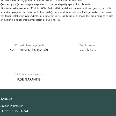
Stil danışmanımız Çiğdem’in önerileriyle hazırlanan kombin önerileri
Çekmeköy mağazamıza gelemeyenler için online alışveriş ayrıcalıkları burada!
Şık Kadın Atlet
Modelleri Pudubutik’te, Kadın atlet modelleri, sade ama dikkat çekici kombinler
için ideal parçalardır. Pudubutik, hem şıklığı hem konforu erişilebilir hale getirirken, her sezon
yenilenen koleksiyonuyla kadınların stiline yön verir. Şık kadın atlet modelleri arasından tarzınıza
en uygun olanı seçerek kombinlerinizi güçlendirin.
SSL sertifikası ile güvenli
Taksit imkanı
%100 GÜVENLİ ALIŞVERİŞ
Taksit İmkanı
14 Gün içinde koşulsuz
İADE GARANTİSİ
YARDIM
Müşteri Hizmetleri
0 535 585 14 94