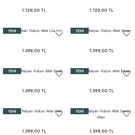
1.129,00 TL
1.129,00 TL
İnce Askı Viskon Atlet Lila
İnce Askı İtalyan Viskon Atlet Vizon
YENI
YENI
1.399,00 TL
1.399,00 TL
İnce Askı İtalyan Viskon Atlet Siyah
İnce Askı İtalyan Viskon Atlet Beyaz
YENI
YENI
1.399,00 TL
1.399,00 TL
İnce Askı İtalyan Viskon Atlet Haki
İnce Askı İtalyan Viskon Atlet Denim
YENI
YENI
Mavi
1.399,00 TL
1.399,00 TL