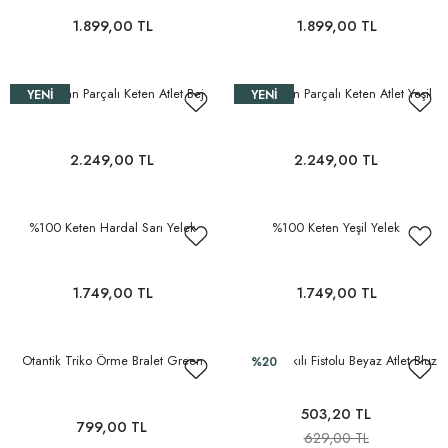
1.899,00 TL
1.899,00 TL
Önü Volan Parçalı Keten Atlet Bej
Önü Volan Parçalı Keten Atlet Yeşil
YENI
YENI
2.249,00 TL
2.249,00 TL
%100 Keten Hardal Sarı Yelek
%100 Keten Yeşil Yelek
1.749,00 TL
1.749,00 TL
Otantik Triko Örme Bralet Green
Slim Fit Askılı Fistolu Beyaz Atlet Bluz
%20
503,20 TL
799,00 TL
629,00 TL