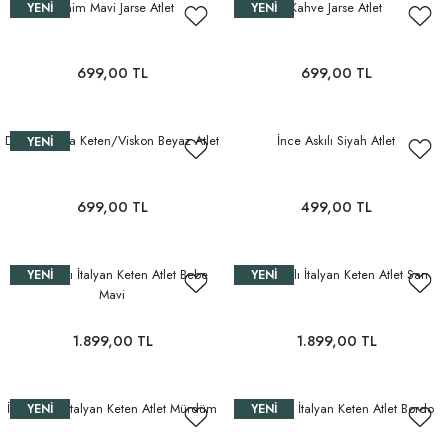
Denim Mavi Jarse Atlet
Kahve Jarse Atlet
YENI
YENI
699,00 TL
699,00 TL
Derin V Yaka Keten/Viskon Beyaz Atlet
İnce Askılı Siyah Atlet
YENI
699,00 TL
499,00 TL
İnce Askılı İtalyan Keten Atlet Bebe
İnce Askılı İtalyan Keten Atlet Sarı
YENI
YENI
Mavi
1.899,00 TL
1.899,00 TL
İnce Askılı İtalyan Keten Atlet Mürdüm
İnce Askılı İtalyan Keten Atlet Bordo
YENI
YENI