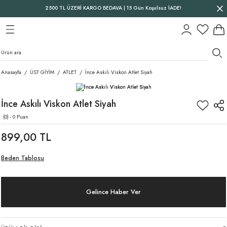
2500 TL ÜZERİ KARGO BEDAVA | 15 Gün Koşulsuz İADE!
Geri Dön
Geri Dön
Geri Dön
Anasayfa
ÜST GİYİM
ATLET
İnce Askılı Viskon Atlet Siyah
İnce Askılı Viskon Atlet Siyah
(0) - 0 Puan
899,00 TL
Beden Tablosu
Gelince Haber Ver