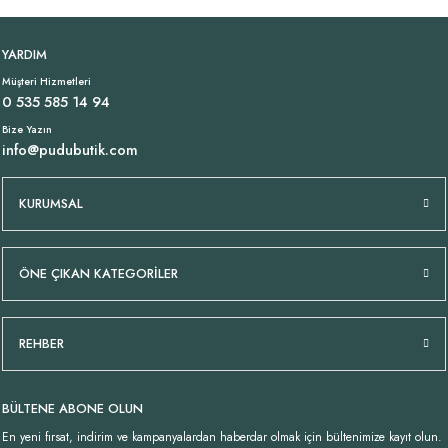
Tükendi
Tükendi
İnce Askılı Viskon Atlet Vizon Bej
İnce Askılı Viskon Atlet Haki
YARDIM
Müşteri Hizmetleri
899,00 TL
899,00 TL
0 535 585 14 94
Bize Yazın
info@pudubutik.com
Tükendi
İnce Askılı Viskon Atlet Bordo
KURUMSAL
899,00 TL
ÖNE ÇIKAN KATEGORİLER
REHBER
BÜLTENE ABONE OLUN
En yeni fırsat, indirim ve kampanyalardan haberdar olmak için bültenimize kayıt olun.