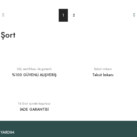
1
2
Şort
SSL sertifikası ile güvenli
Taksit imkanı
%100 GÜVENLİ ALIŞVERİŞ
Taksit İmkanı
14 Gün içinde koşulsuz
İADE GARANTİSİ
YARDIM