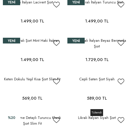
Likralı İtalyan Lacivert Şort
Yırtıklı Likralı İtalyan Turuncu Şort
YENI
YENI
1.499,00 TL
1.499,00 TL
Yırtıklı Likralı Şort Mint Haki İtalyan
Payetli Likralı İtalyan Beyaz Bermuda
YENI
YENI
Şort
1.499,00 TL
1.729,00 TL
Keten Dokulu Yeşil Kısa Şort Slim Fit
Cepli Saten Şort Siyah
569,00 TL
589,00 TL
Tükendi
Gold Düğme Detaylı Turuncu Klasik
Likralı İtalyan Siyah Şort
%20
Şort Slim Fit