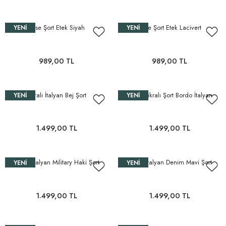
Jarse Şort Etek Siyah
Jarse Şort Etek Lacivert
YENI
YENI
989,00 TL
989,00 TL
Likralı İtalyan Bej Şort
Yırtıklı Likralı Şort Bordo İtalyan
YENI
YENI
1.499,00 TL
1.499,00 TL
Likralı İtalyan Military Haki Şort
Likralı İtalyan Denim Mavi Şort
YENI
YENI
1.499,00 TL
1.499,00 TL