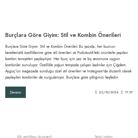
Burçlara Göre Giyim: Stil ve Kombin Önerileri
Burçlara Göre Giyim: Stil ve Kombin Önerileri Bu yazıda, her burcun
karakteristik özelliklerine göre stil önerileri ve Pudubutik'teki ürünlerle yapılan
kombin tavsiyeleri paylaşılıyor. Her burç için yaz ve kış sezonuna uygun
kombinler sunuluyor. Özellikle yoğun tempoda çalışan kadınlar için Çiğdem
Aygüç'ün mağazada sunduğu özel stil önerileri ve Instagram'da düzenli olarak
paylaşılan kombinler de vurgulanıyor. Burçlara göre şıklığınızı keşfedin
Devamı
22/10/2024
17:57
SSL sertifikası ile güvenli
Taksit imkanı