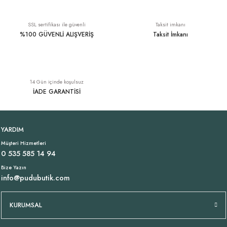
Tükendi
1.489,00 TL
Süet İp Kuştüyü Kolye
Likralı İtalyan Pantolon Bej
SSL sertifikası ile güvenli
Taksit imkanı
%100 GÜVENLİ ALIŞVERİŞ
Taksit İmkanı
149,00 TL
1.699,00 TL
Tükendi
Tükendi
İnce Askı İtalyan Viskon Atlet Bej
Pamuklu İtalyan Bayan Atlet Bej
14 Gün içinde koşulsuz
İADE GARANTİSİ
1.399,00 TL
869,00 TL
YARDIM
Müşteri Hizmetleri
0 535 585 14 94
Bize Yazın
info@pudubutik.com
KURUMSAL