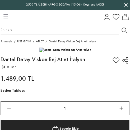
2500 TL ÜZERİ KARGO BEDAVA | 15 Gün Koşulsuz İADE!
Geri Dön
Geri Dön
Geri Dön
Anasayfa
ÜST GİYİM
ATLET
Dantel Detay Viskon Bej Atlet İtalyan
Dantel Detay Viskon Bej Atlet İtalyan
(0) - 0 Puan
1.489,00 TL
Beden Tablosu
Sepete Ekle