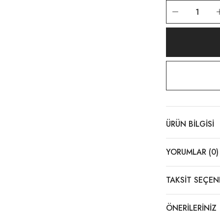
et Bej
ÜRÜN BILGISI
YORUMLAR (0)
TAKSIT SEÇEN
ÖNERILERINIZ