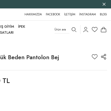
HAKKIMIZDA
FACEBOOK
İLETİŞİM
İNSTAGRAM
BLOG
IŞ GİYİM
İPEK
RSATLARI
yük Beden Pantolon Bej
 TL