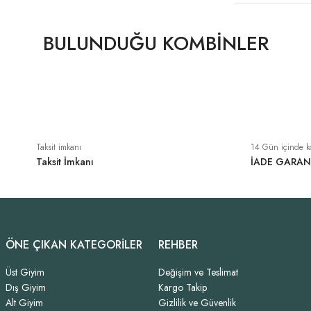
BULUNDUĞU KOMBINLER
Taksit imkanı
14 Gün içinde k
Taksit İmkanı
İADE GARAN
ÖNE ÇIKAN KATEGORİLER
REHBER
Üst Giyim
Değişim ve Teslimat
Dış Giyim
Kargo Takip
Alt Giyim
Gizlilik ve Güvenlik