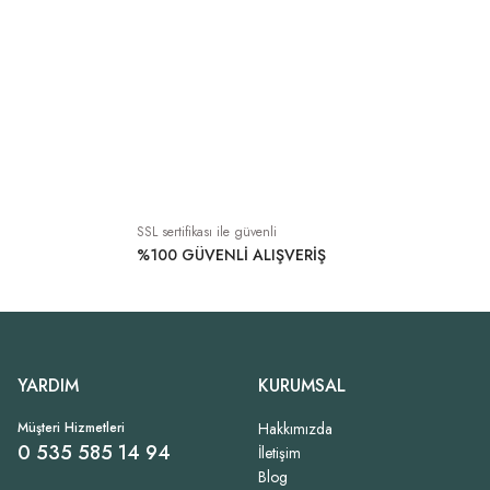
Dantel Detay Viskon Bej Atlet İtalyan
1.489,00 TL
SSL sertifikası ile güvenli
%100 GÜVENLİ ALIŞVERİŞ
YARDIM
KURUMSAL
Müşteri Hizmetleri
Hakkımızda
0 535 585 14 94
İletişim
Blog