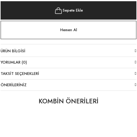
Sepete Ekle
Hemen Al
ÜRÜN BILGISI
YORUMLAR (0)
TAKSIT SEÇENEKLERI
ÖNERILERINIZ
KOMBİN ÖNERİLERİ
Derin V Yaka Keten/Viskon Beyaz Atlet
Volanlı Poplin Askılı Uzun Lacivert Elbise
YENI
YENI
699,00 TL
1.939,00 TL