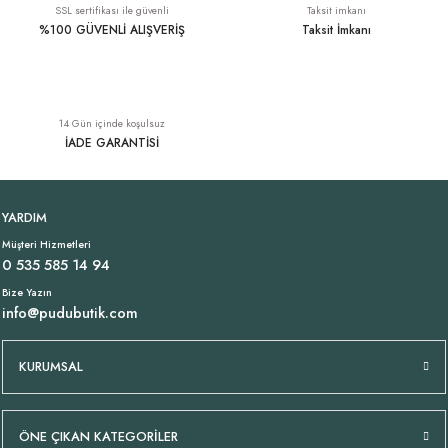
SSL sertifikası ile güvenli
Taksit imkanı
%100 GÜVENLİ ALIŞVERİŞ
Taksit İmkanı
Tükendi
Beyaz Jarse Atlet
Likralı İtalyan Pantolon Lacivert
YENI
14 Gün içinde koşulsuz
699,00 TL
1.699,00 TL
İADE GARANTİSİ
Tükendi
Tükendi
Kemerli Gabardin Pantolon Lacivert
İnce Askılı Viskon Atlet Beyaz
YARDIM
Müşteri Hizmetleri
2.249,00 TL
899,00 TL
0 535 585 14 94
Bize Yazın
info@pudubutik.com
Tükendi
Zımbalı Likralı İtalyan Pantolon Denim Mavi
KURUMSAL
1.699,00 TL
ÖNE ÇIKAN KATEGORİLER