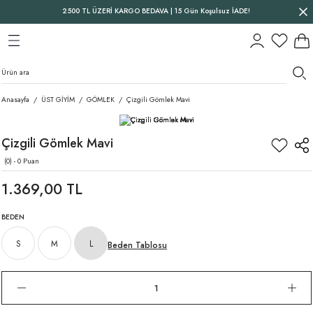
2500 TL ÜZERİ KARGO BEDAVA | 15 Gün Koşulsuz İADE!
Geri Dön
Geri Dön
Geri Dön
Anasayfa
ÜST GİYİM
GÖMLEK
Çizgili Gömlek Mavi
Çizgili Gömlek Mavi
(0) - 0 Puan
1.369,00 TL
BEDEN
S
M
L
Beden Tablosu