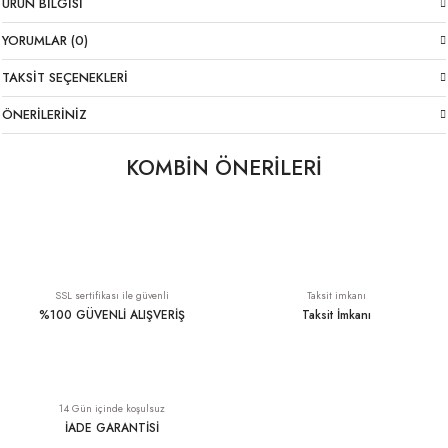
ÜRÜN BILGISI
YORUMLAR (0)
TAKSIT SEÇENEKLERI
ÖNERILERINIZ
KOMBİN ÖNERİLERİ
Önü Baskılı Beyaz Crop Atlet
İnce Askı İtalyan Viskon Atlet Beyaz
YENI
369,00 TL
1.399,00 TL
SSL sertifikası ile güvenli
Taksit imkanı
%100 GÜVENLİ ALIŞVERİŞ
Taksit İmkanı
Zımbalı Likralı İtalyan Pantolon Siyah
Derin V Yaka Keten/Viskon Beyaz Atlet
YENI
YENI
14 Gün içinde koşulsuz
1.699,00 TL
699,00 TL
İADE GARANTİSİ