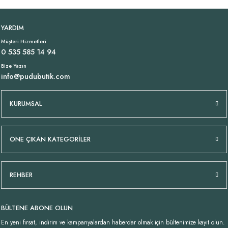
Zımbalı Likralı İtalyan Pantolon Kahve
Beyaz Jarse Atlet
Çizgili Gömlek Mavi
YENI
YENI
YENI
YARDIM
Müşteri Hizmetleri
1.699,00 TL
699,00 TL
1.369,00 TL
0 535 585 14 94
Bize Yazın
info@pudubutik.com
KURUMSAL
ÖNE ÇIKAN KATEGORİLER
REHBER
BÜLTENE ABONE OLUN
En yeni fırsat, indirim ve kampanyalardan haberdar olmak için bültenimize kayıt olun.