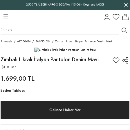
2500 TL ÜZERİ KARGO BEDAVA | 15 Gün Koşulsuz İADE!
Geri Dön
Geri Dön
Geri Dön
Anasayfa
ALT GİYİM
PANTOLON
Zımbalı Likralı İtalyan Pantolon Denim Mavi
Zımbalı Likralı İtalyan Pantolon Denim Mavi
(0) - 0 Puan
1.699,00 TL
Beden Tablosu
Gelince Haber Ver