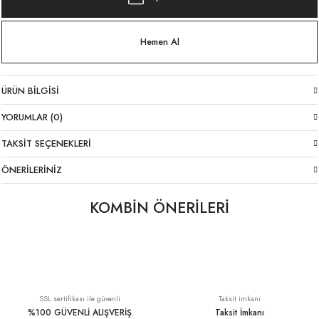
Hemen Al
ÜRÜN BILGISI
YORUMLAR (0)
TAKSIT SEÇENEKLERI
ÖNERILERINIZ
KOMBİN ÖNERİLERİ
Yakası Lastikli Tencel Beyaz Elbise
Havuç Kesim Keten Lacivert Pantolon
%20
YENI
759,20 TL
2.899,00 TL
949,00 TL
SSL sertifikası ile güvenli
Taksit imkanı
%100 GÜVENLİ ALIŞVERİŞ
Taksit İmkanı