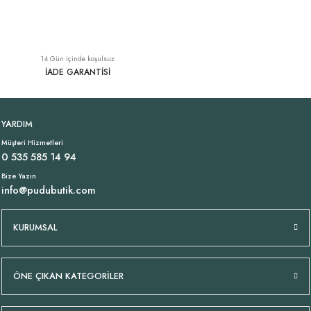
Oval Kesim Lacivert Krep Etek
İnce Aerobin Kumaş Şık Lacivert Pantolon
14 Gün içinde koşulsuz
849,00 TL
1.449,00 TL
İADE GARANTİSİ
%100 Keten AnvelopLacivert Etek
Lacivert Bürümcük Uzun Saten Etek
YARDIM
Müşteri Hizmetleri
1.549,00 TL
2.299,00 TL
0 535 585 14 94
Bize Yazın
info@pudubutik.com
İnce Gabardin Likralı Lacivert Pantolon
Jarse Şort Etek Lacivert
YENI
YENI
KURUMSAL
2.249,00 TL
989,00 TL
ÖNE ÇIKAN KATEGORİLER
Çicek Desen Likralı İtalyan Pantolon Pembe
Yakası Lastikli Viskon Bluz Vizon Bej
YENI
YENI