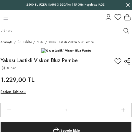
2500 TL ÜZERİ KARGO BEDAVA | 15 Gün Koşulsuz İADE!
Geri Dön
Geri Dön
Geri Dön
Anasayfa
ÜST GİYİM
BLUZ
Yakası Lastikli Viskon Bluz Pembe
Yakası Lastikli Viskon Bluz Pembe
(0) - 0 Puan
1.229,00 TL
Beden Tablosu
Sepete Ekle