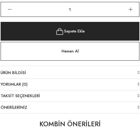
Sepete Ekle
Hemen Al
ÜRÜN BILGISI
YORUMLAR (0)
TAKSIT SEÇENEKLERI
ÖNERILERINIZ
KOMBİN ÖNERİLERİ
Slim Fit Zımbalı Ekru Ceket
Slim Fit Askılı Fistolu Beyaz Atlet Bluz
%20