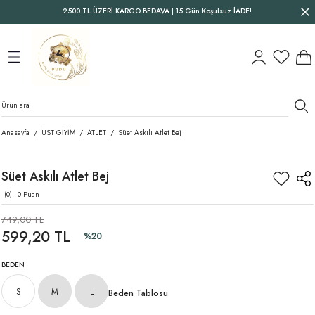
2500 TL ÜZERİ KARGO BEDAVA | 15 Gün Koşulsuz İADE!
Geri Dön
Geri Dön
Geri Dön
Anasayfa
ÜST GİYİM
ATLET
Süet Askılı Atlet Bej
Süet Askılı Atlet Bej
(0) - 0 Puan
749,00 TL
599,20 TL
%20
BEDEN
S
M
L
Beden Tablosu