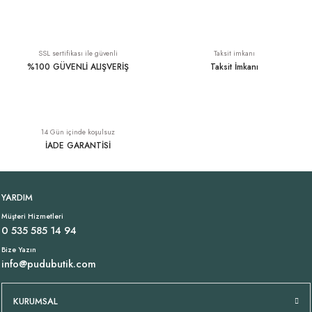
503,20 TL
1.849,00 TL
629,00 TL
SSL sertifikası ile güvenli
Taksit imkanı
%100 GÜVENLİ ALIŞVERİŞ
Taksit İmkanı
Slim Fit Gri Crop Top
Slim Fit Bol Paça Haki Pantolon
%20
999,20 TL
14 Gün içinde koşulsuz
449,00 TL
1.249,00 TL
İADE GARANTİSİ
Slim Fit Püsküllü Beyaz Pantolon
Slim Fit Triko Askılı Uzun Elbise Vizon
%20
YARDIM
Müşteri Hizmetleri
279,20 TL
1.599,00 TL
0 535 585 14 94
349,00 TL
Bize Yazın
info@pudubutik.com
Halter Yaka Fitilli Kaşkorse Crop Mavi
KURUMSAL