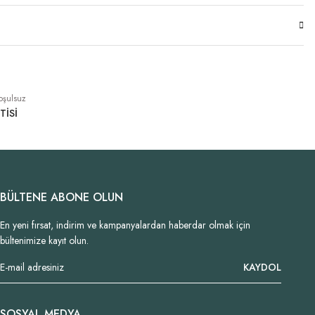
oşulsuz
TİSİ
BÜLTENE ABONE OLUN
En yeni fırsat, indirim ve kampanyalardan haberdar olmak için
bültenimize kayıt olun.
KAYDOL
SOSYAL MEDYA