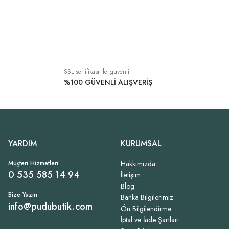
SSL sertifikası ile güvenli
%100 GÜVENLİ ALIŞVERİŞ
YARDIM
KURUMSAL
Müşteri Hizmetleri
Hakkımızda
0 535 585 14 94
İletişim
Blog
Bize Yazın
Banka Bilgilerimiz
info@pudubutik.com
Ön Bilgilendirme
İptal ve İade Şartları