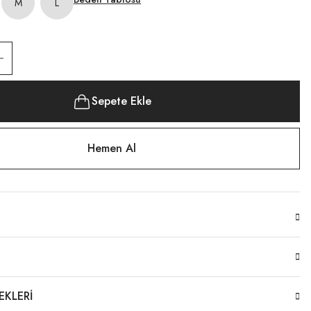
M
L
Sepete Ekle
Hemen Al
EKLERI