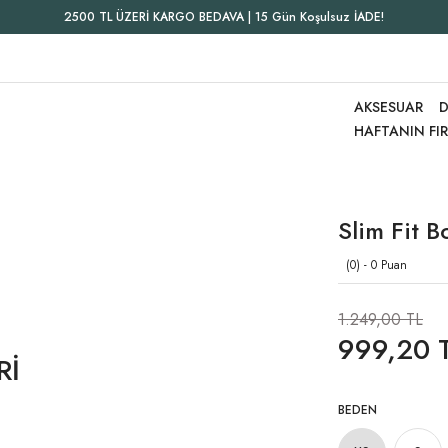
2500 TL ÜZERİ KARGO BEDAVA | 15 Gün Koşulsuz İADE!
AKSESUAR
D
HAFTANIN FI
Slim Fit B
(0) - 0 Puan
1.249,00 TL
999,20 
Rİ
BEDEN