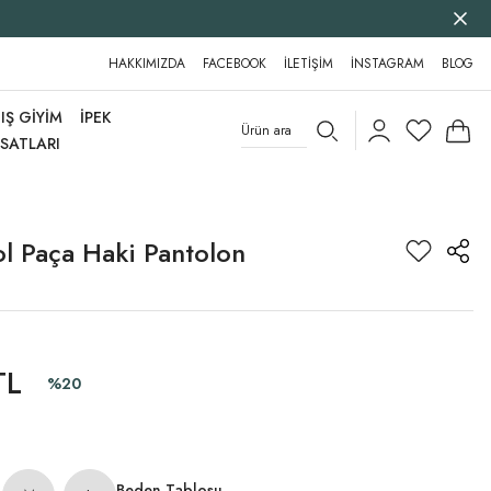
HAKKIMIZDA
FACEBOOK
İLETİŞİM
İNSTAGRAM
BLOG
IŞ GİYİM
İPEK
RSATLARI
ol Paça Haki Pantolon
TL
%20
Beden Tablosu