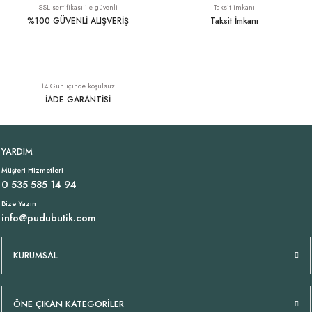
SSL sertifikası ile güvenli
Taksit imkanı
%100 GÜVENLİ ALIŞVERİŞ
Taksit İmkanı
Şal Desen İnce Saten Pantolon Siyah
Dökümlü Liyosel Siyah Gömlek
YENI
14 Gün içinde koşulsuz
789,00 TL
1.899,00 TL
İADE GARANTİSİ
Tükendi
V Yaka Jarse Tişört Siyah
%100 Viskon Saten Pantolon Haki
YENI
YARDIM
Müşteri Hizmetleri
799,00 TL
1.949,00 TL
0 535 585 14 94
Bize Yazın
info@pudubutik.com
Tükendi
Tükendi
%100 Viskon Saten Gömlek Siyah
Yumuşak Triko V Yaka Tişört Siyah
KURUMSAL
1.949,00 TL
1.099,00 TL
ÖNE ÇIKAN KATEGORİLER