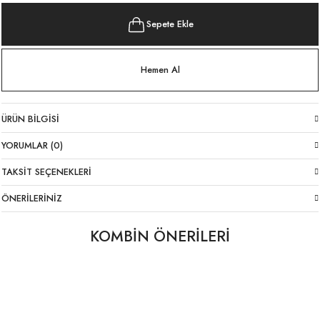
Sepete Ekle
Hemen Al
ÜRÜN BILGISI
YORUMLAR (0)
TAKSIT SEÇENEKLERI
ÖNERILERINIZ
KOMBİN ÖNERİLERİ
Cepli Saten Şort Siyah
Özel Tasarım Halat Kemerli Saten Uzun Etek
589,00 TL
1.849,00 TL