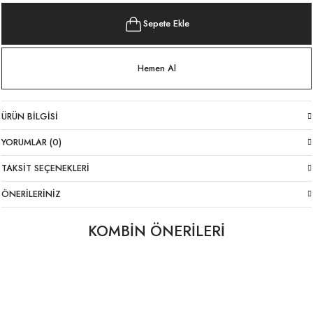
Sepete Ekle
Hemen Al
ÜRÜN BILGISI
YORUMLAR (0)
TAKSIT SEÇENEKLERI
ÖNERILERINIZ
KOMBİN ÖNERİLERİ
Likralı İtalyan Pantolon Siyah
İnce Askı İtalyan Viskon Atlet Siyah
YENI
1.699,00 TL
1.399,00 TL