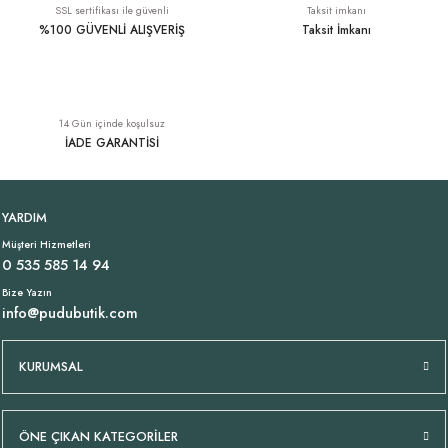
SSL sertifikası ile güvenli
Taksit imkanı
%100 GÜVENLİ ALIŞVERİŞ
Taksit İmkanı
Dökümlü Liyosel Bej Gömlek
Kemerli Viskon Pantolon Siyah
YENI
YENI
14 Gün içinde koşulsuz
1.899,00 TL
1.949,00 TL
İADE GARANTİSİ
Asklılı Uzun Streç Elbise Siyah
V Yaka Siyah Tişört
YENI
YARDIM
Müşteri Hizmetleri
1.109,00 TL
699,00 TL
0 535 585 14 94
Bize Yazın
info@pudubutik.com
İnce Askılı Uzun Viskon Elbise Siyah
Dökümlü Liyosel Kahve Gömlek
YENI
YENI
KURUMSAL
1.699,00 TL
1.899,00 TL
ÖNE ÇIKAN KATEGORİLER