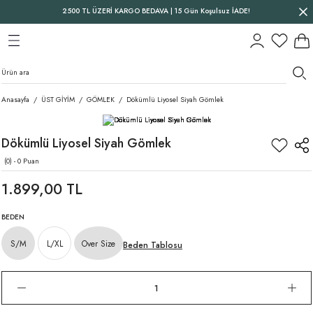
2500 TL ÜZERİ KARGO BEDAVA | 15 Gün Koşulsuz İADE!
Geri Dön
Geri Dön
Geri Dön
Anasayfa
ÜST GİYİM
GÖMLEK
Dökümlü Liyosel Siyah Gömlek
Dökümlü Liyosel Siyah Gömlek
(0) - 0 Puan
1.899,00 TL
BEDEN
S/M
L/XL
Over Size
Beden Tablosu