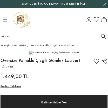
2500 TL ÜZERİ KARGO BEDAVA | 15 Gün Koşulsuz İADE!
Geri Dön
Geri Dön
Geri Dön
Anasayfa
ÜST GİYİM
Oversize Pamuklu Çizgili Gömlek Lacivert
Oversize Pamuklu Çizgili Gömlek Lacivert
(0) - 0 Puan
1.449,00 TL
Beden Tablosu
Gelince Haber Ver