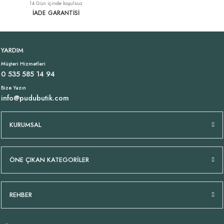
14 Gün içinde koşulsuz
1.899,00 TL
1.369,00 TL
İADE GARANTİSİ
İnce Gabardin Likralı Lacivert Pantolon
Likralı İtalyan Lacivert Şort
YENI
YENI
YARDIM
Müşteri Hizmetleri
2.249,00 TL
1.499,00 TL
0 535 585 14 94
Bize Yazın
info@pudubutik.com
Bol Kesim Çizgili Keten Gömlek Lacivert
YENI
KURUMSAL
1.429,00 TL
ÖNE ÇIKAN KATEGORİLER
Cep Detay Pamuklu Muslin Şort Lacivert
Oversize Pamuklu Çizgili Gömlek Bej
YENI
YENI
REHBER
1.199,00 TL
1.499,00 TL