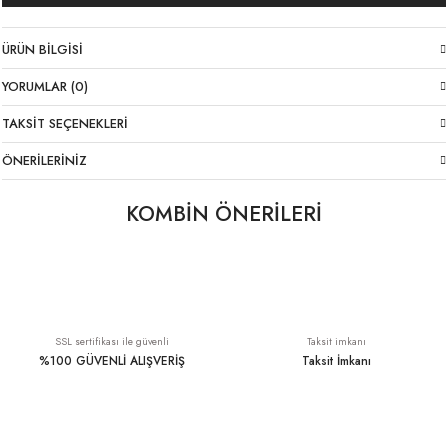
ÜRÜN BILGISI
YORUMLAR (0)
TAKSIT SEÇENEKLERI
ÖNERILERINIZ
KOMBİN ÖNERİLERİ
Havuç Kesim Keten Lacivert Pantolon
Kemer Detay Keten Lacivert Şort İtalyan
YENI
2.899,00 TL
1.899,00 TL
SSL sertifikası ile güvenli
Taksit imkanı
%100 GÜVENLİ ALIŞVERİŞ
Taksit İmkanı
Dökümlü Liyosel Lacivert Gömlek
Çizgili Gömlek Mavi
YENI
YENI