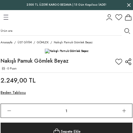
2500 TL ÜZERİ KARGO BEDAVA | 15 Gün Koşulsuz İADE!
Geri Dön
Geri Dön
Geri Dön
Anasayfa
ÜST GİYİM
GÖMLEK
Nakışlı Pamuk Gömlek Beyaz
Nakışlı Pamuk Gömlek Beyaz
(0) - 0 Puan
2.249,00 TL
Beden Tablosu
Sepete Ekle