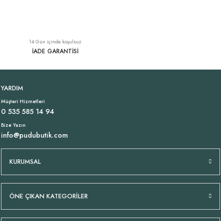
Düz Kesim Desenli Keten Pantolon Beyaz
Koton Poplin Askılı Volanlı Elbise Mavi
YENI
14 Gün içinde koşulsuz
2.749,00 TL
1.629,00 TL
İADE GARANTİSİ
Fistolu Askılı Pamuk Elbise Bebe Mavi
Beyaz Keten Gömlek
YENI
YENI
YARDIM
Müşteri Hizmetleri
1.699,00 TL
1.369,00 TL
0 535 585 14 94
Bize Yazın
info@pudubutik.com
Bol Kesim Poplin Gömlek Beyaz
İtalyan Havuç Kesim Keten Beyaz Pantolon
YENI
YENI
KURUMSAL
1.249,00 TL
2.899,00 TL
ÖNE ÇIKAN KATEGORİLER
Oversize Desenli Pamuklu Gömlek Beyaz
Kağıt İp Örme Çanta Bej
YENI