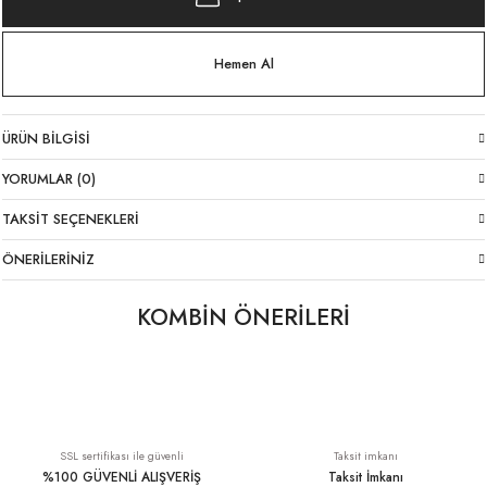
Hemen Al
ÜRÜN BILGISI
YORUMLAR (0)
TAKSIT SEÇENEKLERI
ÖNERILERINIZ
KOMBİN ÖNERİLERİ
Kemer Detaylı Beyaz Keten Şort İtalyan
İnce Askı Viskon Elbise Mavi İtalyan
YENI
1.899,00 TL
1.449,00 TL
SSL sertifikası ile güvenli
Taksit imkanı
%100 GÜVENLİ ALIŞVERİŞ
Taksit İmkanı