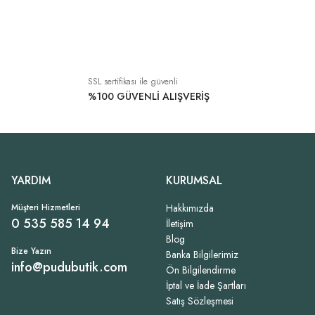
SSL sertifikası ile güvenli
%100 GÜVENLİ ALIŞVERİŞ
YARDIM
KURUMSAL
Müşteri Hizmetleri
Hakkımızda
0 535 585 14 94
İletişim
Blog
Bize Yazın
Banka Bilgilerimiz
info@pudubutik.com
Ön Bilgilendirme
İptal ve İade Şartları
Satış Sözleşmesi