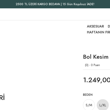
2500 TL ÜZERİ KARGO BEDAVA | 15 Gün Koşulsuz İADE!
AKSESUAR
D
HAFTANIN FI
Bol Kesim
(0) - 0 Puan
1.249,00
Rİ
BEDEN
S/M
L/XL