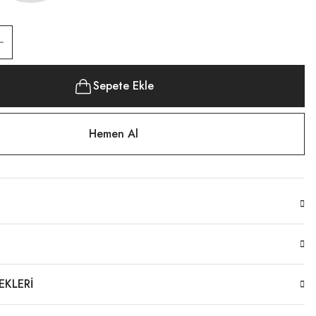
Sepete Ekle
Hemen Al
EKLERI