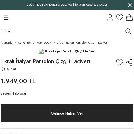
2500 TL ÜZERİ KARGO BEDAVA | 15 Gün Koşulsuz İADE!
Geri Dön
Geri Dön
Geri Dön
Anasayfa
ALT GİYİM
PANTOLON
Likralı İtalyan Pantolon Çizgili Lacivert
Likralı İtalyan Pantolon Çizgili Lacivert
(0) - 0 Puan
1.949,00 TL
Beden Tablosu
Gelince Haber Ver