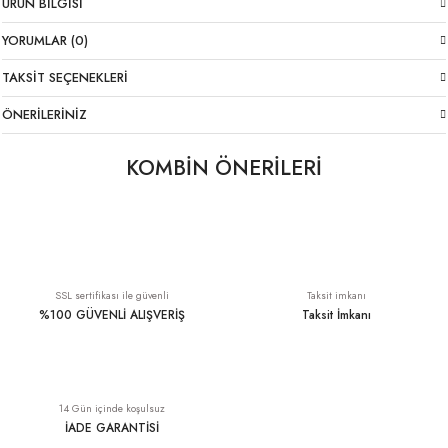
ÜRÜN BILGISI
YORUMLAR (0)
TAKSIT SEÇENEKLERI
ÖNERILERINIZ
KOMBİN ÖNERİLERİ
Basic Tişört Beyaz
Pamuklu İtalyan Trençkot Mavi
399,00 TL
3.349,00 TL
SSL sertifikası ile güvenli
Taksit imkanı
%100 GÜVENLİ ALIŞVERİŞ
Taksit İmkanı
Su Geçirmez İtalyan Yağmurluk Lacivert
Pamuklu İnce İtalyan Trençkot Mavi
YENI
14 Gün içinde koşulsuz
3.349,00 TL
3.349,00 TL
İADE GARANTİSİ