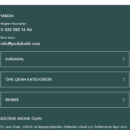
Lacivert Şal Yaka İtalyan Hırka
V Yaka Modal Beyaz Tişört
YENI
YARDIM
Müşteri Hizmetleri
1.399,00 TL
799,00 TL
0 535 585 14 94
Bize Yazın
info@pudubutik.com
Tükendi
Tükendi
Oversize İtalyan Müslin Bluz Lacivert
Beyaz Uzun Gömlek Tunik
KURUMSAL
1.149,00 TL
1.249,00 TL
ÖNE ÇIKAN KATEGORİLER
Tükendi
Tükendi
Oversize İtalyan Müslin Bluz Beyaz
İtalyan Payetli %100 Pamuklu Beyaz Gömlek
REHBER
1.149,00 TL
1.249,00 TL
BÜLTENE ABONE OLUN
Tükendi
Likralı İtalyan Çizgili Pantolon Camel
En yeni fırsat, indirim ve kampanyalardan haberdar olmak için bültenimize kayıt olun.