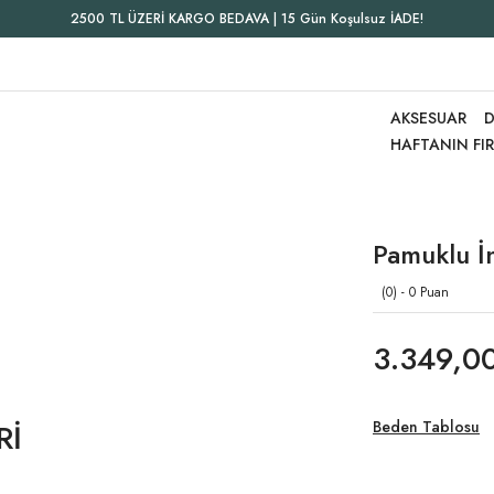
2500 TL ÜZERİ KARGO BEDAVA | 15 Gün Koşulsuz İADE!
AKSESUAR
D
HAFTANIN FI
Pamuklu İn
(0) - 0 Puan
3.349,0
Rİ
Beden Tablosu