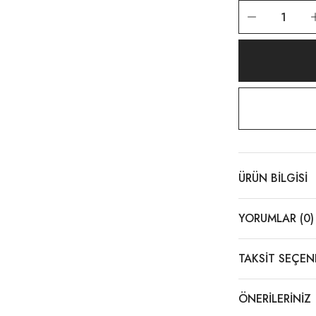
yan Trençkot Mavi
49,00 TL
ert
ÜRÜN BILGISI
Tükendi
Pamuklu İtalyan Trençkot Siyah
YORUMLAR (0)
3.349,00 TL
TAKSIT SEÇEN
Bej
ÖNERILERINIZ