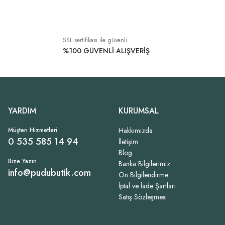
3.349,00 TL
1.249,00 TL
Tükendi
SSL sertifikası ile güvenli
Pamuklu İtalyan Trençkot Antrasit
%100 GÜVENLİ ALIŞVERİŞ
3.349,00 TL
YARDIM
KURUMSAL
Müşteri Hizmetleri
Hakkımızda
0 535 585 14 94
İletişim
Blog
Bize Yazın
Banka Bilgilerimiz
info@pudubutik.com
Ön Bilgilendirme
İptal ve İade Şartları
Satış Sözleşmesi