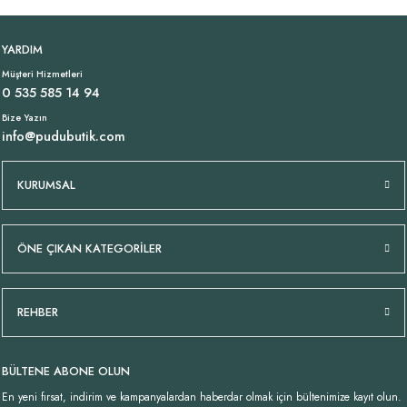
Tükendi
Bol Paça Viskon Pantolon Mint Haki
Dantel Detay Viskon Atlet Haki İtalyan
YENI
YARDIM
Müşteri Hizmetleri
1.399,00 TL
1.489,00 TL
0 535 585 14 94
Bize Yazın
info@pudubutik.com
Tükendi
Tükendi
V Yaka Straight Pamuklu Beyaz Tişört
Pamuklu İtalyan Trençkot Haki
KURUMSAL
699,00 TL
3.349,00 TL
ÖNE ÇIKAN KATEGORİLER
Tükendi
İnce Viskon Mint Haki Gömlek
REHBER
1.529,00 TL
BÜLTENE ABONE OLUN
En yeni fırsat, indirim ve kampanyalardan haberdar olmak için bültenimize kayıt olun.