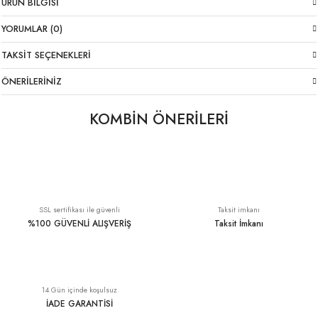
ÜRÜN BILGISI
YORUMLAR (0)
TAKSIT SEÇENEKLERI
ÖNERILERINIZ
KOMBİN ÖNERİLERİ
Çiçek Desen Likralı İtalyan Pantolon Haki
Likralı İtalyan Pantolon Haki
YENI
YENI
1.799,00 TL
1.699,00 TL
SSL sertifikası ile güvenli
Taksit imkanı
%100 GÜVENLİ ALIŞVERİŞ
Taksit İmkanı
Basic Tişört Beyaz
İnce Askı İtalyan Viskon Atlet Haki
YENI
14 Gün içinde koşulsuz
399,00 TL
1.399,00 TL
İADE GARANTİSİ