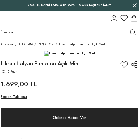
2500 TL ÜZERİ KARGO BEDAVA | 15 Gün Koşulsuz İADE!
Geri Dön
Geri Dön
Geri Dön
Anasayfa
ALT GİYİM
PANTOLON
Likralı İtalyan Pantolon Açık Mint
Likralı İtalyan Pantolon Açık Mint
(0) - 0 Puan
1.699,00 TL
Beden Tablosu
Gelince Haber Ver