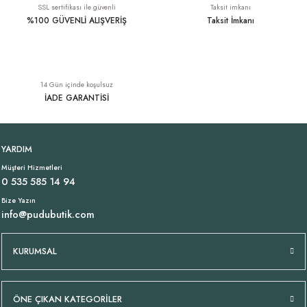
SSL sertifikası ile güvenli
Taksit imkanı
%100 GÜVENLİ ALIŞVERİŞ
Taksit İmkanı
Kemerli Viskon Pantolon Siyah
Paçası Lastikli Jarse Pantolon Denim
YENI
YENI
14 Gün içinde koşulsuz
1.949,00 TL
1.699,00 TL
İADE GARANTİSİ
Paçası Lastikli Jarse Pantolon Lacivert
Bol Paça Jarse Pantolon Haki
YENI
YENI
YARDIM
Müşteri Hizmetleri
1.699,00 TL
1.699,00 TL
0 535 585 14 94
Bize Yazın
info@pudubutik.com
Paçası Lastikli Jarse Pantolon Siyah
Bol Paça Jarse Pantolon Taş Bej
YENI
YENI
KURUMSAL
1.699,00 TL
1.699,00 TL
ÖNE ÇIKAN KATEGORİLER