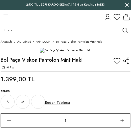
2500 TL ÜZERİ KARGO BEDAVA | 15 Gün Koşulsuz İADE!
Geri Dön
Geri Dön
Geri Dön
Anasayfa
ALT GİYİM
PANTOLON
Bol Paça Viskon Pantolon Mint Haki
Bol Paça Viskon Pantolon Mint Haki
(0) - 0 Puan
1.399,00 TL
BEDEN
S
M
L
Beden Tablosu