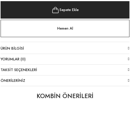
Sepete Ekle
Hemen Al
ÜRÜN BILGISI
YORUMLAR (0)
TAKSIT SEÇENEKLERI
ÖNERILERINIZ
KOMBİN ÖNERİLERİ
Kemerli Viskon Pantolon Haki
Kemerli Viskon Pantolon Lacivert
YENI
YENI
1.949,00 TL
1.949,00 TL