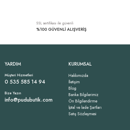
SSL sertifikası ile güvenli
%100 GÜVENLİ ALIŞVERİŞ
YARDIM
KURUMSAL
Müşteri Hizmetleri
Hakkımızda
0 535 585 14 94
İletişim
Blog
Bize Yazın
Banka Bilgilerimiz
info@pudubutik.com
Ön Bilgilendirme
İptal ve İade Şartları
Satış Sözleşmesi