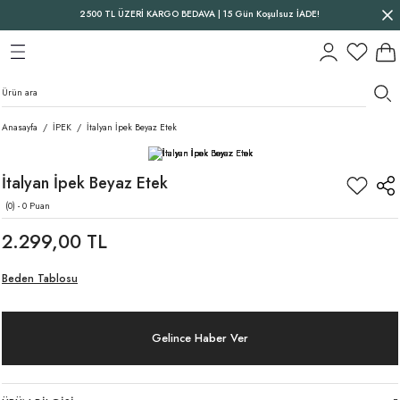
2500 TL ÜZERİ KARGO BEDAVA | 15 Gün Koşulsuz İADE!
Geri Dön
Geri Dön
Geri Dön
Anasayfa
İPEK
İtalyan İpek Beyaz Etek
İtalyan İpek Beyaz Etek
(0) - 0 Puan
2.299,00 TL
Beden Tablosu
Gelince Haber Ver