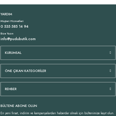
Tükendi
Payetli İpek Beyaz Bluz İtalyan
Yumuşak Triko Atlet Bluz Ekru
YARDIM
Müşteri Hizmetleri
2.169,00 TL
449,00 TL
0 535 585 14 94
Bize Yazın
info@pudubutik.com
Tükendi
Tükendi
Tükendi
İtalyan İpek Bej Etek
İtalyan Siyah İpek Etek
İtalyan Turuncu İpek Etek
KURUMSAL
2.299,00 TL
2.299,00 TL
2.299,00 TL
ÖNE ÇIKAN KATEGORİLER
Tükendi
Tükendi
Payetli İpek Bej Bluz İtalyan
Paçası Payetli İpek Pantolon Bej
REHBER
2.169,00 TL
2.649,00 TL
BÜLTENE ABONE OLUN
En yeni fırsat, indirim ve kampanyalardan haberdar olmak için bültenimize kayıt olun.