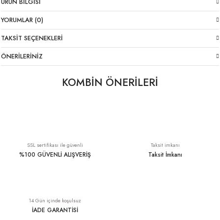
ÜRÜN BILGISI
YORUMLAR (0)
TAKSIT SEÇENEKLERI
ÖNERILERINIZ
KOMBİN ÖNERİLERİ
Tükendi
Tükendi
Oversize İpekli İtalyan Bluz Turuncu
Yumuşak Triko Atlet Bluz Siyah
1.799,00 TL
549,00 TL
SSL sertifikası ile güvenli
Taksit imkanı
%100 GÜVENLİ ALIŞVERİŞ
Taksit İmkanı
Tükendi
Tükendi
İpek Şifon İtalyan Pantolon Siyah
Oversize Desenli İpek Bluz Siyah
14 Gün içinde koşulsuz
2.429,00 TL
1.799,00 TL
İADE GARANTİSİ