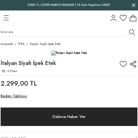
2500 TL ÜZERİ KARGO BEDAVA | 15 Gün Koşulsuz İADE!
Geri Dön
Geri Dön
Geri Dön
Anasayfa
İPEK
İtalyan Siyah İpek Etek
İtalyan Siyah İpek Etek
(0) - 0 Puan
2.299,00 TL
Beden Tablosu
Gelince Haber Ver