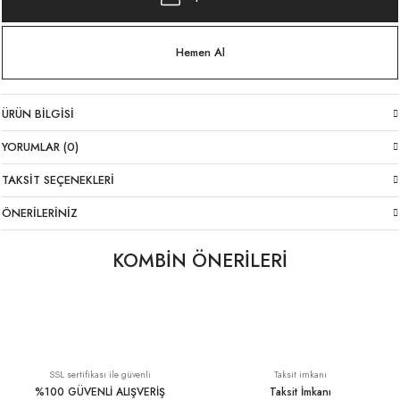
Hemen Al
ÜRÜN BILGISI
YORUMLAR (0)
TAKSIT SEÇENEKLERI
ÖNERILERINIZ
KOMBİN ÖNERİLERİ
İnce Askı İtalyan Viskon Atlet Siyah
İnce Askılı Siyah Atlet
YENI
1.399,00 TL
499,00 TL
SSL sertifikası ile güvenli
Taksit imkanı
%100 GÜVENLİ ALIŞVERİŞ
Taksit İmkanı