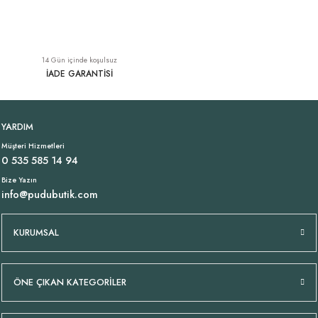
Paçası Lastikli Jarse Pantolon Siyah
İncecik Viskon Uzun Elbise Fuşya
YENI
YENI
14 Gün içinde koşulsuz
1.699,00 TL
1.749,00 TL
İADE GARANTİSİ
İncecik Pamuklu Kimono Turuncu
İncecik Pamuklu Kimono Turkuaz
YENI
YENI
YARDIM
Müşteri Hizmetleri
949,00 TL
949,00 TL
0 535 585 14 94
Bize Yazın
info@pudubutik.com
Tükendi
İncecik Pamuklu Kimono Kahverengi
Siyah Jarse Atlet
YENI
KURUMSAL
949,00 TL
699,00 TL
ÖNE ÇIKAN KATEGORİLER
Tükendi
Tükendi
İnce Askılı Viskon Atlet Siyah
İncecik Pamuklu Kimono Pudra Bej