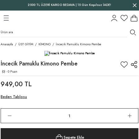
2500 TL ÜZERİ KARGO BEDAVA | 15 Gün Koşulsuz İADE!
Geri Dön
Geri Dön
Geri Dön
Anasayfa
ÜST GİYİM
KİMONO
İncecik Pamuklu Kimono Pembe
İncecik Pamuklu Kimono Pembe
(0) - 0 Puan
949,00 TL
Beden Tablosu
Sepete Ekle