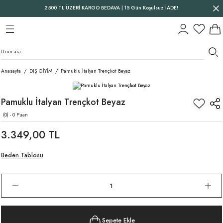
2500 TL ÜZERİ KARGO BEDAVA | 15 Gün Koşulsuz İADE!
Geri Dön
Geri Dön
Geri Dön
Anasayfa
DIŞ GİYİM
Pamuklu İtalyan Trençkot Beyaz
Pamuklu İtalyan Trençkot Beyaz
(0) - 0 Puan
3.349,00 TL
Beden Tablosu
Sepete Ekle