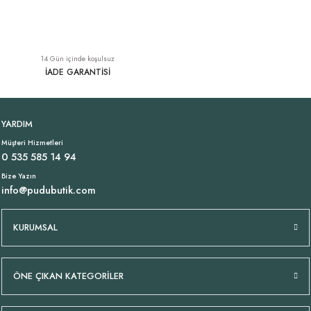
Pamuklu İnce İtalyan Trençkot Sarı
Pamuklu İnce İtalyan Trençkot Mavi
YENI
14 Gün içinde koşulsuz
3.349,00 TL
3.349,00 TL
İADE GARANTİSİ
Tükendi
Tükendi
Likralı İtalyan Pantolon Lacivert
Oversize Pamuk Mavi Kot Ceket
YARDIM
Müşteri Hizmetleri
1.699,00 TL
1.249,00 TL
0 535 585 14 94
Bize Yazın
info@pudubutik.com
Tükendi
Tükendi
Pamuklu İtalyan Trençkot Haki
Pamuklu İtalyan Trençkot Siyah
KURUMSAL
3.349,00 TL
3.349,00 TL
ÖNE ÇIKAN KATEGORİLER
Tükendi
Tükendi
Pamuklu İtalyan Trençkot Vizon
Pamuklu İtalyan Trençkot Antrasit