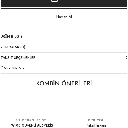
Hemen Al
ÜRÜN BILGISI
YORUMLAR (0)
TAKSIT SEÇENEKLERI
ÖNERILERINIZ
KOMBİN ÖNERİLERİ
Taş Rengi Jarse Atlet
Kafes Fular Beyaz
Mavi Şal Yaka İtalyan Hırka
YENI
699,00 TL
329,00 TL
1.399,00 TL
SSL sertifikası ile güvenli
Taksit imkanı
%100 GÜVENLİ ALIŞVERİŞ
Taksit İmkanı