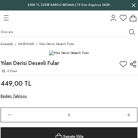
2500 TL ÜZERİ KARGO BEDAVA | 15 Gün Koşulsuz İADE!
Geri Dön
Geri Dön
Geri Dön
Anasayfa
AKSESUAR
Yılan Derisi Desenli Fular
Yılan Derisi Desenli Fular
(0) - 0 Puan
449,00 TL
Beden Tablosu
Sepete Ekle