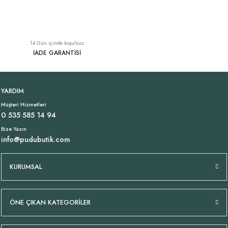
Tükendi
Tükendi
Desenli İnce Fular Haki
İndian Fular Mavi
Kesikli Fular Haki/ Kahve
14 Gün içinde koşulsuz
249,00 TL
269,00 TL
249,00 TL
İADE GARANTİSİ
Tükendi
Likralı İtalyan Pantolon Denim
YARDIM
Müşteri Hizmetleri
1.699,00 TL
0 535 585 14 94
Bize Yazın
info@pudubutik.com
KURUMSAL
ÖNE ÇIKAN KATEGORİLER