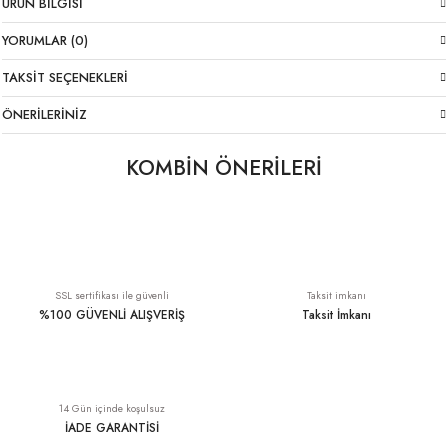
ÜRÜN BILGISI
YORUMLAR (0)
TAKSIT SEÇENEKLERI
ÖNERILERINIZ
KOMBİN ÖNERİLERİ
Payetli Likralı Pantolon Siyah İtalyan
V Yaka Siyah Tişört
YENI
1.949,00 TL
699,00 TL
SSL sertifikası ile güvenli
Taksit imkanı
%100 GÜVENLİ ALIŞVERİŞ
Taksit İmkanı
Pamuklu İtalyan Trençkot Mavi
V Yaka Jarse Tişört Siyah
YENI
14 Gün içinde koşulsuz
3.349,00 TL
799,00 TL
İADE GARANTİSİ