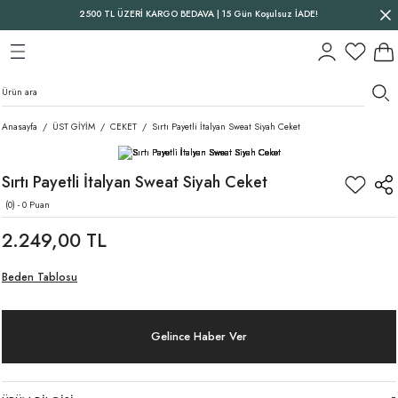
2500 TL ÜZERİ KARGO BEDAVA | 15 Gün Koşulsuz İADE!
Geri Dön
Geri Dön
Geri Dön
Anasayfa
ÜST GİYİM
CEKET
Sırtı Payetli İtalyan Sweat Siyah Ceket
Sırtı Payetli İtalyan Sweat Siyah Ceket
(0) - 0 Puan
2.249,00 TL
Beden Tablosu
Gelince Haber Ver