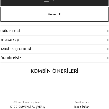
Hemen Al
ÜRÜN BILGISI
YORUMLAR (0)
TAKSIT SEÇENEKLERI
ÖNERILERINIZ
KOMBİN ÖNERİLERİ
Likralı İtalyan Pantolon Beyaz
Dantel Detay Viskon Atlet Mavi İtalyan
1.699,00 TL
1.489,00 TL
SSL sertifikası ile güvenli
Taksit imkanı
%100 GÜVENLİ ALIŞVERİŞ
Taksit İmkanı