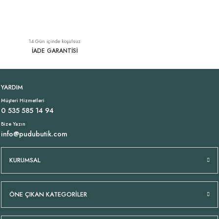
İnce Askı Beyaz Viskon Elbise İtalyan
İnce Askı Viskon Elbise Mavi İtalyan
YENI
YENI
14 Gün içinde koşulsuz
1.449,00 TL
1.449,00 TL
İADE GARANTİSİ
Salaş Keten Ceket İtalyan Hardal
Likralı Büyük Beden Pantolon Beyaz
YARDIM
Müşteri Hizmetleri
2.899,00 TL
1.399,00 TL
0 535 585 14 94
Bize Yazın
info@pudubutik.com
Beyaz Jarse Atlet
İtalyan Havuç Kesim Keten Beyaz Pantolon
YENI
YENI
KURUMSAL
699,00 TL
2.899,00 TL
ÖNE ÇIKAN KATEGORİLER
Tükendi
Tükendi
Yumuşak Triko Atlet Bluz Mavi
Çiçek Desen Likralı İtalyan Pantolon Beyaz