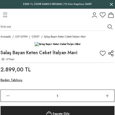
2500 TL ÜZERİ KARGO BEDAVA | 15 Gün Koşulsuz İADE!
Geri Dön
Geri Dön
Geri Dön
Anasayfa
ÜST GİYİM
CEKET
Salaş Bayan Keten Ceket İtalyan Mavi
Salaş Bayan Keten Ceket İtalyan Mavi
(0) - 0 Puan
2.899,00 TL
Beden Tablosu
Sepete Ekle