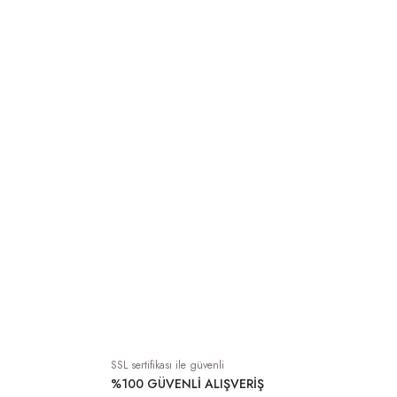
2.749,00 TL
4.249,00
Tükendi
Tükendi
Petek Dokuma Keten Kaftan Vizon
Petek Dokuma Keten Kaftan
4.249,00 TL
4.249,00 TL
SSL sertifikası ile güvenli
%100 GÜVENLİ ALIŞVERİŞ