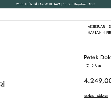
2500 TL ÜZERİ KARGO BEDAVA | 15 Gün Koşulsuz İADE!
AKSESUAR
D
HAFTANIN FI
Petek Dok
(0) - 0 Puan
4.249,0
Rİ
Beden Tablosu
 Kaftan Haki