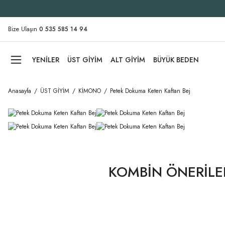
Bize Ulaşın
0 535 585 14 94
YENİLER
ÜST GİYİM
ALT GİYİM
BÜYÜK BEDEN
Anasayfa
ÜST GİYİM
KİMONO
Petek Dokuma Keten Kaftan Bej
KOMBİN ÖNERİLE
Düz Kesim Desenli Keten Pantolon Beyaz
Petek Dokuma Keten
YENI