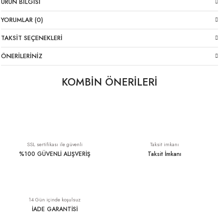
ÜRÜN BILGISI
YORUMLAR (0)
TAKSIT SEÇENEKLERI
ÖNERILERINIZ
KOMBİN ÖNERİLERİ
Oversize İtalyan Müslin Bluz Mavi
Likralı İtalyan Pantolon Kahverengi
YENI
1.149,00 TL
1.699,00 TL
SSL sertifikası ile güvenli
Taksit imkanı
%100 GÜVENLİ ALIŞVERİŞ
Taksit İmkanı
Oversize İtalyan Müslin Bluz Denim
Yıkamalı Oversize Kahverengi Keten Bluz
YENI
YENI
14 Gün içinde koşulsuz
1.149,00 TL
1.749,00 TL
İADE GARANTİSİ