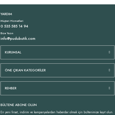
Tükendi
Tükendi
Büyük Beden Müslin Bluz Yeşil İtalyan
Pamuklu İnce İtalyan Trençkot Kahve
YARDIM
Müşteri Hizmetleri
1.199,00 TL
3.349,00 TL
0 535 585 14 94
Bize Yazın
info@pudubutik.com
Tükendi
Tükendi
Paçası Dikişli İtalyan Keten Pantolon Kahve
Çift Kullanımlı Kahverengi Keten Etek
KURUMSAL
3.199,00 TL
2.499,00 TL
ÖNE ÇIKAN KATEGORİLER
Tükendi
Tükendi
Likralı İtalyan Çizgili Pantolon Camel
Oversize İtalyan Müslin Bluz Mor
REHBER
1.949,00 TL
1.149,00 TL
BÜLTENE ABONE OLUN
En yeni fırsat, indirim ve kampanyalardan haberdar olmak için bültenimize kayıt olun.