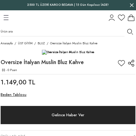
2500 TL ÜZERİ KARGO BEDAVA | 15 Gün Koşulsuz İADE!
Geri Dön
Geri Dön
Geri Dön
Anasayfa
ÜST GİYİM
BLUZ
Oversize İtalyan Muslin Bluz Kahve
Oversize İtalyan Muslin Bluz Kahve
(0) - 0 Puan
1.149,00 TL
Beden Tablosu
Gelince Haber Ver