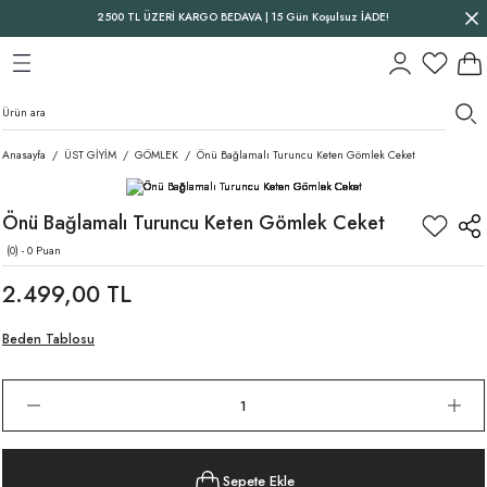
2500 TL ÜZERİ KARGO BEDAVA | 15 Gün Koşulsuz İADE!
Geri Dön
Geri Dön
Geri Dön
Anasayfa
ÜST GİYİM
GÖMLEK
Önü Bağlamalı Turuncu Keten Gömlek Ceket
Önü Bağlamalı Turuncu Keten Gömlek Ceket
(0) - 0 Puan
2.499,00 TL
Beden Tablosu
Sepete Ekle