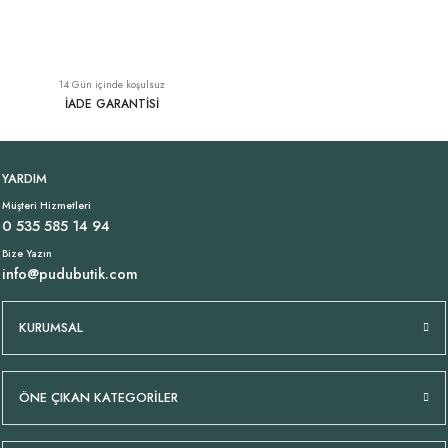
Kalın Gold Zincir İncili Kolye
İncecik Viskon Uzun Elbise Turuncu
YENI
14 Gün içinde koşulsuz
749,00 TL
1.749,00 TL
İADE GARANTİSİ
Tükendi
Tükendi
Likralı İtalyan Pantolon Bej
Desenli Bol Paça Turuncu Keten Pantolon
YARDIM
Müşteri Hizmetleri
1.699,00 TL
2.899,00 TL
0 535 585 14 94
Bize Yazın
info@pudubutik.com
KURUMSAL
ÖNE ÇIKAN KATEGORİLER