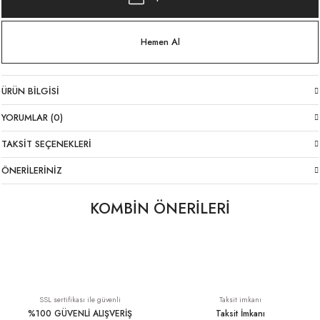
Hemen Al
ÜRÜN BILGISI
YORUMLAR (0)
TAKSIT SEÇENEKLERI
ÖNERILERINIZ
KOMBİN ÖNERİLERİ
Likralı İtalyan Pantolon Turuncu
%100 Keten İtalyan Turuncu Havuç Pantolon
1.699,00 TL
2.249,00 TL
SSL sertifikası ile güvenli
Taksit imkanı
%100 GÜVENLİ ALIŞVERİŞ
Taksit İmkanı