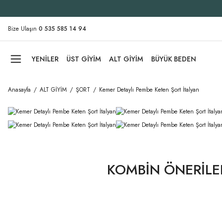
Bize Ulaşın
0 535 585 14 94
YENİLER
ÜST GİYİM
ALT GİYİM
BÜYÜK BEDEN
Anasayfa
ALT GİYİM
ŞORT
Kemer Detaylı Pembe Keten Şort İtalyan
KOMBİN ÖNERİLE
Pembe Triko Atlet
Oversize İtalyan Müslin Bluz Pembe
Oversiz
YENI
YE