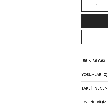
1.149,00 TL
vert Şort İtalyan
 TL
vert
ÜRÜN BILGISI
YORUMLAR (0)
ömlek Siyah
TAKSIT SEÇEN
ÖNERILERINIZ