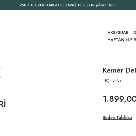
2500 TL ÜZERİ KARGO BEDAVA | 15 Gün Koşulsuz İADE!
AKSESUAR
D
HAFTANIN FI
Kemer Det
(0) - 0 Puan
1.899,00
Rİ
Beden Tablosu
e İtalyan Müslin Bluz Siyah
NI