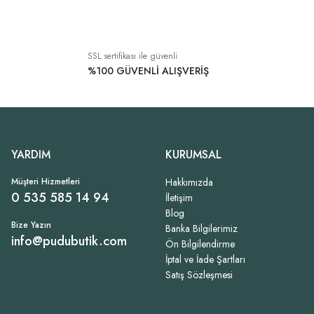
SSL sertifikası ile güvenli
%100 GÜVENLİ ALIŞVERİŞ
YARDIM
KURUMSAL
Müşteri Hizmetleri
Hakkımızda
0 535 585 14 94
İletişim
Blog
Bize Yazın
Banka Bilgilerimiz
info@pudubutik.com
Ön Bilgilendirme
İptal ve İade Şartları
Satış Sözleşmesi