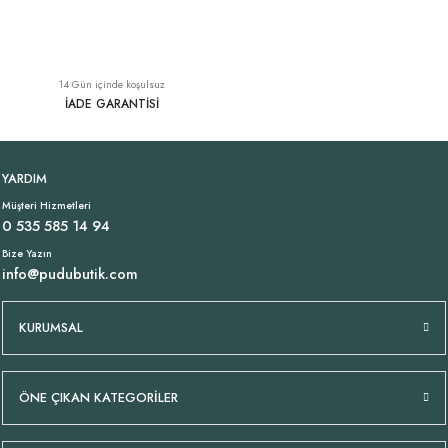
İpek Yaka İtalyan Tunik Vizon
İnce Askı İtalyan Viskon Atlet Beyaz
YENI
14 Gün içinde koşulsuz
2.429,00 TL
1.399,00 TL
İADE GARANTİSİ
İnce Aerobin Kumaş Şık Gold Sarı Pantolon
YARDIM
Müşteri Hizmetleri
1.449,00 TL
0 535 585 14 94
Bize Yazın
info@pudubutik.com
Tükendi
Camel Kahve Bürümcük Uzun Saten Etek
İpek Yaka İtalyan Tunik Antrasit
KURUMSAL
2.299,00 TL
2.429,00 TL
ÖNE ÇIKAN KATEGORİLER
Tükendi
Tükendi
İpek Yaka İtalyan Tunik Siyah
İpek Yaka İtalyan Tunik Haki