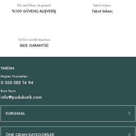
1.699,00 TL
2.899,00 TL
SSL sertifikası ile güvenli
Taksit imkanı
%100 GÜVENLİ ALIŞVERİŞ
Taksit İmkanı
Kemer Detay Keten Lacivert Şort İtalyan
14 Gün içinde koşulsuz
1.899,00 TL
İADE GARANTİSİ
İnce Aerobin Kumaş Şık Lacivert Pantolon
YARDIM
Müşteri Hizmetleri
1.449,00 TL
0 535 585 14 94
Bize Yazın
info@pudubutik.com
İnce Gabardin Likralı Lacivert Pantolon
Likralı İtalyan Lacivert Şort
YENI
YENI
KURUMSAL
2.249,00 TL
1.499,00 TL
ÖNE ÇIKAN KATEGORİLER