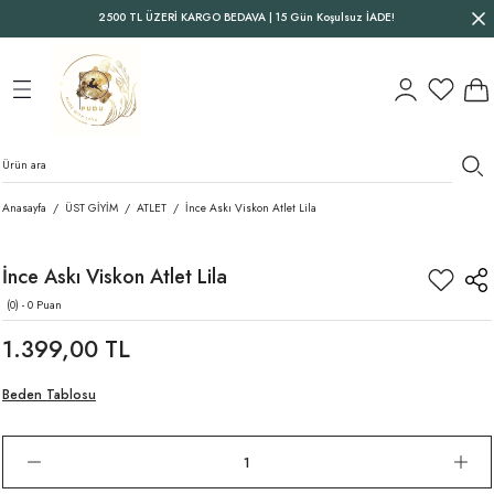
2500 TL ÜZERİ KARGO BEDAVA | 15 Gün Koşulsuz İADE!
Geri Dön
Geri Dön
Geri Dön
Anasayfa
ÜST GİYİM
ATLET
İnce Askı Viskon Atlet Lila
İnce Askı Viskon Atlet Lila
(0) - 0 Puan
1.399,00 TL
Beden Tablosu