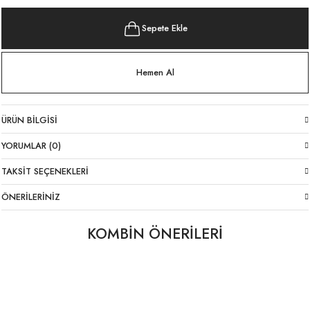
Sepete Ekle
Hemen Al
ÜRÜN BILGISI
YORUMLAR (0)
TAKSIT SEÇENEKLERI
ÖNERILERINIZ
KOMBİN ÖNERİLERİ
Likralı İtalyan Pantolon Mor
Havuç Kesim Keten Lacivert Pantolon
YENI