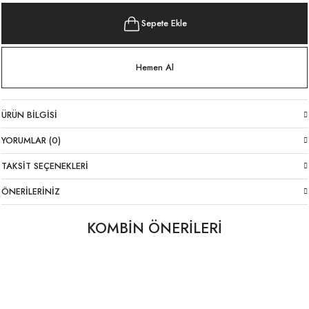
Sepete Ekle
Hemen Al
ÜRÜN BILGISI
YORUMLAR (0)
TAKSIT SEÇENEKLERI
ÖNERILERINIZ
KOMBİN ÖNERİLERİ
Likralı İtalyan Pantolon Bordo
Lacivert Jarse Atlet
Taş Rengi Jarse Atlet
YENI
YENI
YENI
1.699,00 TL
699,00 TL
699,00 TL