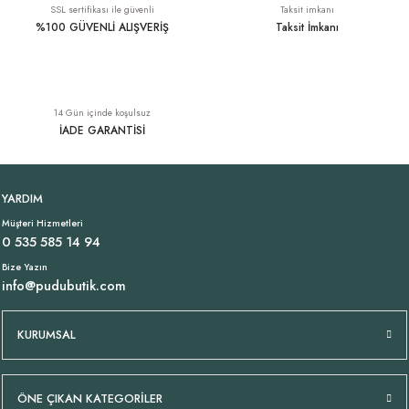
SSL sertifikası ile güvenli
Taksit imkanı
%100 GÜVENLİ ALIŞVERİŞ
Taksit İmkanı
Paraşüt Kumaş Bol Paça Bej Pantolon
Paraşüt Kumaş Bol Pantolon Siyah
YENI
YENI
14 Gün içinde koşulsuz
1.189,00 TL
1.189,00 TL
İADE GARANTİSİ
Dökümlü Liyosel Lacivert Gömlek
V Yaka Jarse Tişört Lacivert
YENI
YENI
YARDIM
Müşteri Hizmetleri
1.899,00 TL
799,00 TL
0 535 585 14 94
Bize Yazın
info@pudubutik.com
Tükendi
İnce Gabardin Likralı Bordo Pantolon
Kemerli Bol Paça Keten Pantolon Lacivert
YENI
KURUMSAL
2.249,00 TL
2.899,00 TL
ÖNE ÇIKAN KATEGORİLER