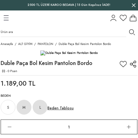
2500 TL ÜZERİ KARGO BEDAVA | 15 Gün Koşulsuz İADE!
Geri Dön
Geri Dön
Geri Dön
Anasayfa
ALT GİYİM
PANTOLON
Duble Paça Bol Kesim Pantolon Bordo
Duble Paça Bol Kesim Pantolon Bordo
(0) - 0 Puan
1.189,00 TL
BEDEN
S
M
L
Beden Tablosu