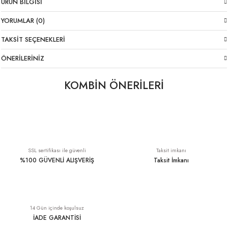
ÜRÜN BILGISI
YORUMLAR (0)
TAKSIT SEÇENEKLERI
ÖNERILERINIZ
KOMBİN ÖNERİLERİ
Likralı İtalyan Pantolon Kahverengi
Paçası Payetli İpek Pantolon Kahverengi
1.699,00 TL
2.649,00 TL
SSL sertifikası ile güvenli
Taksit imkanı
%100 GÜVENLİ ALIŞVERİŞ
Taksit İmkanı
Kahverengi Bürümcük Uzun Saten Etek
14 Gün içinde koşulsuz
2.299,00 TL
İADE GARANTİSİ