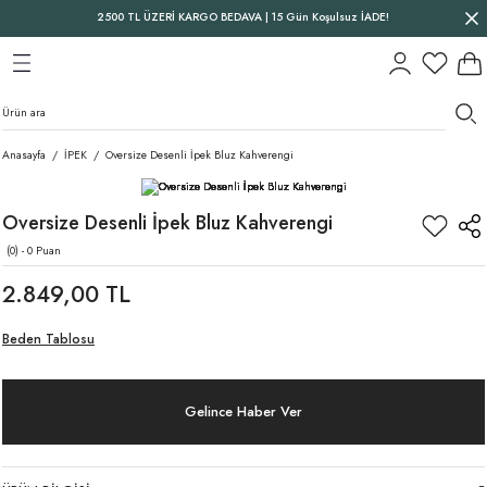
2500 TL ÜZERİ KARGO BEDAVA | 15 Gün Koşulsuz İADE!
Geri Dön
Geri Dön
Geri Dön
Anasayfa
İPEK
Oversize Desenli İpek Bluz Kahverengi
Oversize Desenli İpek Bluz Kahverengi
(0) - 0 Puan
2.849,00 TL
Beden Tablosu
Gelince Haber Ver