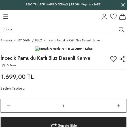
2500 TL ÜZERİ KARGO BEDAVA | 15 Gün Koşulsuz İADE!
Geri Dön
Geri Dön
Geri Dön
Anasayfa
ÜST GİYİM
BLUZ
İncecik Pamuklu Katlı Bluz Desenli Kahve
İncecik Pamuklu Katlı Bluz Desenli Kahve
(0) - 0 Puan
1.699,00 TL
Beden Tablosu
Sepete Ekle