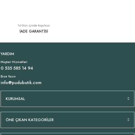
İncecik Pamuklu Katlı Bluz Desenli Vizon Bej
YENI
14 Gün içinde koşulsuz
1.699,00 TL
İADE GARANTİSİ
İncecik Pamuklu Katlı Bluz Desenli Beyaz
İncecik Pamuklu Katlı Bluz Desenli Bej
YENI
YENI
YARDIM
Müşteri Hizmetleri
1.699,00 TL
1.699,00 TL
0 535 585 14 94
Bize Yazın
info@pudubutik.com
Tükendi
İncecik Pamuklu Katlı Bluz Desenli Siyah
Likralı İtalyan Kahverengi Şort
YENI
KURUMSAL
1.699,00 TL
1.499,00 TL
ÖNE ÇIKAN KATEGORİLER