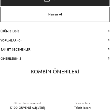
Hemen Al
ÜRÜN BILGISI
YORUMLAR (0)
TAKSIT SEÇENEKLERI
ÖNERILERINIZ
KOMBİN ÖNERİLERİ
Likralı İtalyan Pantolon Kahverengi
Likralı İtalyan Pantolon Sütlü Kahve
YENI
1.699,00 TL
1.699,00 TL
SSL sertifikası ile güvenli
Taksit imkanı
%100 GÜVENLİ ALIŞVERİŞ
Taksit İmkanı