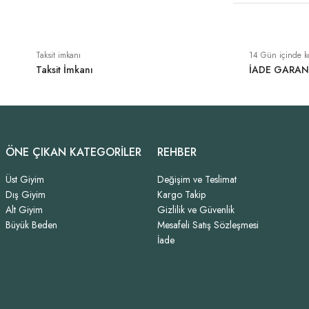
989,00 TL
Taksit imkanı
14 Gün içinde k
Taksit İmkanı
İADE GARAN
ÖNE ÇIKAN KATEGORİLER
REHBER
Üst Giyim
Değişim ve Teslimat
Dış Giyim
Kargo Takip
Alt Giyim
Gizlilik ve Güvenlik
Büyük Beden
Mesafeli Satış Sözleşmesi
İade