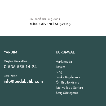
899,00 TL
899,00 TL
Tükendi
SSL sertifikası ile güvenli
V Yaka Jarse Tişört Haki
%100 GÜVENLİ ALIŞVERİŞ
799,00 TL
YARDIM
KURUMSAL
Müşteri Hizmetleri
Hakkımızda
0 535 585 14 94
İletişim
Blog
Bize Yazın
Banka Bilgilerimiz
info@pudubutik.com
Ön Bilgilendirme
İptal ve İade Şartları
Satış Sözleşmesi