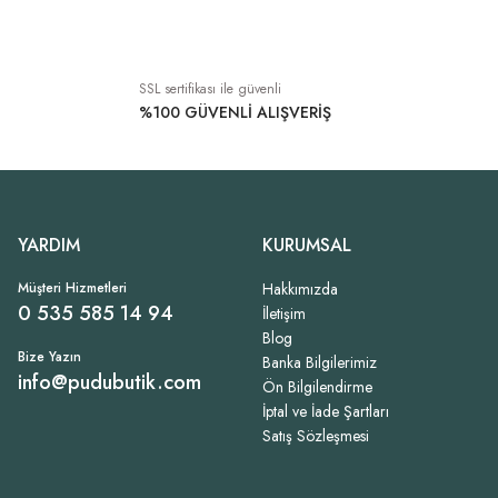
SSL sertifikası ile güvenli
%100 GÜVENLİ ALIŞVERİŞ
YARDIM
KURUMSAL
Müşteri Hizmetleri
Hakkımızda
0 535 585 14 94
İletişim
Blog
Bize Yazın
Banka Bilgilerimiz
info@pudubutik.com
Ön Bilgilendirme
İptal ve İade Şartları
Satış Sözleşmesi