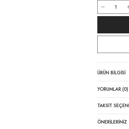
n Kemer Koyu Kahve
 TL
Tükendi
ın Bohemian Kahve Bej Kemer
1.799,00 TL
ÜRÜN BILGISI
YORUMLAR (0)
TAKSIT SEÇEN
ÖNERILERINIZ