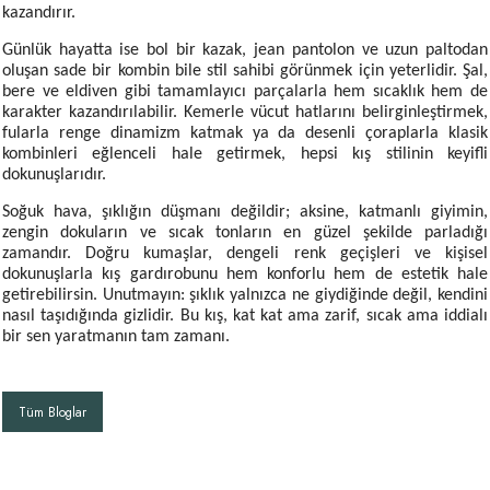
kazandırır.
Günlük hayatta ise bol bir kazak, jean pantolon ve uzun paltodan
oluşan sade bir kombin bile stil sahibi görünmek için yeterlidir. Şal,
bere ve eldiven gibi tamamlayıcı parçalarla hem sıcaklık hem de
karakter kazandırılabilir. Kemerle vücut hatlarını belirginleştirmek,
fularla renge dinamizm katmak ya da desenli çoraplarla klasik
kombinleri eğlenceli hale getirmek, hepsi kış stilinin keyifli
dokunuşlarıdır.
Soğuk hava, şıklığın düşmanı değildir; aksine, katmanlı giyimin,
zengin dokuların ve sıcak tonların en güzel şekilde parladığı
zamandır. Doğru kumaşlar, dengeli renk geçişleri ve kişisel
dokunuşlarla kış gardırobunu hem konforlu hem de estetik hale
getirebilirsin. Unutmayın: şıklık yalnızca ne giydiğinde değil, kendini
nasıl taşıdığında gizlidir. Bu kış, kat kat ama zarif, sıcak ama iddialı
bir sen yaratmanın tam zamanı.
Tüm Bloglar