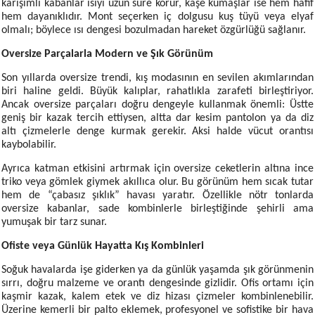
karışımlı kabanlar ısıyı uzun süre korur, kaşe kumaşlar ise hem hafif
hem dayanıklıdır. Mont seçerken iç dolgusu kuş tüyü veya elyaf
olmalı; böylece ısı dengesi bozulmadan hareket özgürlüğü sağlanır.
Oversize Parçalarla Modern ve Şık Görünüm
Son yıllarda oversize trendi, kış modasının en sevilen akımlarından
biri haline geldi. Büyük kalıplar, rahatlıkla zarafeti birleştiriyor.
Ancak oversize parçaları doğru dengeyle kullanmak önemli: Üstte
geniş bir kazak tercih ettiysen, altta dar kesim pantolon ya da diz
altı çizmelerle denge kurmak gerekir. Aksi halde vücut orantısı
kaybolabilir.
Ayrıca katman etkisini artırmak için oversize ceketlerin altına ince
triko veya gömlek giymek akıllıca olur. Bu görünüm hem sıcak tutar
hem de “çabasız şıklık” havası yaratır. Özellikle nötr tonlarda
oversize kabanlar, sade kombinlerle birleştiğinde şehirli ama
yumuşak bir tarz sunar.
Ofiste veya Günlük Hayatta Kış Kombinleri
Soğuk havalarda işe giderken ya da günlük yaşamda şık görünmenin
sırrı, doğru malzeme ve orantı dengesinde gizlidir. Ofis ortamı için
kaşmir kazak, kalem etek ve diz hizası çizmeler kombinlenebilir.
Üzerine kemerli bir palto eklemek, profesyonel ve sofistike bir hava