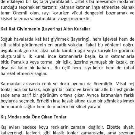
de etkileyici bir kış tarzı yaratılabilir. Üstelik bu mevsimde modanın
sunduğu seçenekler, tarzınızı katman katman inşa etmenize olanak
tanır. Önemli olan, ısıyı korurken vücut dengesini bozmamak ve
kişisel tarzınızı yansıtmaktan vazgeçmemektir.
Kat Kat Giyinmenin (Layering) Altın Kuralları
Soğuk havalarda kat kat giyinmek (layering), hem işlevsel hem de
stil sahibi görünmenin en pratik yoludur. Fakat bu yöntemi doğru
uygulamak gerekir, aksi halde kombin ağır veya karışık bir görüntü
oluşturabilir. İlk kural: ince katmanlarla başla, kalın katmanlarla
bitir. Pamuklu veya termal bir içlik, üzerine yumuşak bir kazak, en
dışa da kalın bir kaban… Bu üçlü hem ısıyı korur hem de rahat
hareket etmenizi sağlar.
Katmanlar arasında renk ve doku uyumu da önemlidir. Misal bej
tonlarında bir kazak, açık gri bir palto ve krem bir atkı birleştiğinde
sade ama zarif bir görünüm ortaya çıkar. Ayrıca katmanları farklı
boylarda seçmek, örneğin kısa kazak altına uzun bir gömlek giymek
hem orantı sağlar hem de modern bir siluet yaratır.
Kış Modasında Öne Çıkan Tonlar
Kış ayları sadece koyu renklerin zamanı değildir. Elbette siyah,
kahverengi, lacivert gibi klasik tonlar zamansızdır, ama sezonun