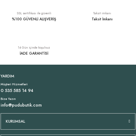
SSL sertifikası ile güvenli
Taksit imkanı
%100 GÜVENLİ ALIŞVERİŞ
Taksit İmkanı
14 Gün içinde koşulsuz
İADE GARANTİSİ
YARDIM
Müşteri Hizmetleri
0 535 585 14 94
Bize Yazın
info@pudubutik.com
KURUMSAL