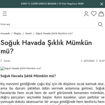
2500 TL ÜZERİ KARGO BEDAVA | 15 Gün Koşulsuz İADE!
Geri Dön
Geri Dön
Geri Dön
Anasayfa
Bloglar
Genel
Soğuk Havada Şıklık Mümkün mü?
Soğuk Havada Şıklık Mümkün
mü?
Genel
25-11-2025
14:47
Soğuk Havada Şıklık Mümkün mü?
Kış mevsimi geldiğinde çoğu kişi için ilk düşünce sıcak kalmak olur,
ama bu durum şıklıktan ödün vermek anlamına gelmez. Soğuk
havalarda hem sıcak hem de zarif görünmek tamamen mümkün,
doğru parçaları seçmekle başlar. Kalın kazaklar, uzun paltolar ve
yumuşak dokulu aksesuarlar bir araya geldiğinde hem konforlu hem