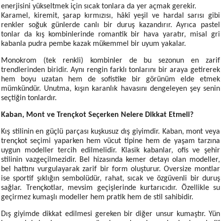
enerjisini yükseltmek için sıcak tonlara da yer açmak gerekir.
Karamel, kiremit, şarap kırmızısı, hâkî yeşil ve hardal sarısı gibi
renkler soğuk günlerde canlı bir duruş kazandırır. Ayrıca pastel
tonlar da kış kombinlerinde romantik bir hava yaratır, misal gri
kabanla pudra pembe kazak mükemmel bir uyum yakalar.
Monokrom (tek renkli) kombinler de bu sezonun en zarif
trendlerinden biridir. Aynı rengin farklı tonlarını bir araya getirerek
hem boyu uzatan hem de sofistike bir görünüm elde etmek
mümkündür. Unutma, kışın karanlık havasını dengeleyen şey senin
seçtiğin tonlardır.
Kaban, Mont ve Trençkot Seçerken Nelere Dikkat Etmeli?
Kış stilinin en güçlü parçası kuşkusuz dış giyimdir. Kaban, mont veya
trençkot seçimi yaparken hem vücut tipine hem de yaşam tarzına
uygun modeller tercih edilmelidir. Klasik kabanlar, ofis ve şehir
stilinin vazgeçilmezidir. Bel hizasında kemer detayı olan modeller,
bel hattını vurgulayarak zarif bir form oluşturur. Oversize montlar
ise sportif şıklığın sembolüdür, rahat, sıcak ve özgüvenli bir duruş
sağlar. Trençkotlar, mevsim geçişlerinde kurtarıcıdır. Özellikle su
geçirmez kumaşlı modeller hem pratik hem de stil sahibidir.
Dış giyimde dikkat edilmesi gereken bir diğer unsur kumaştır. Yün