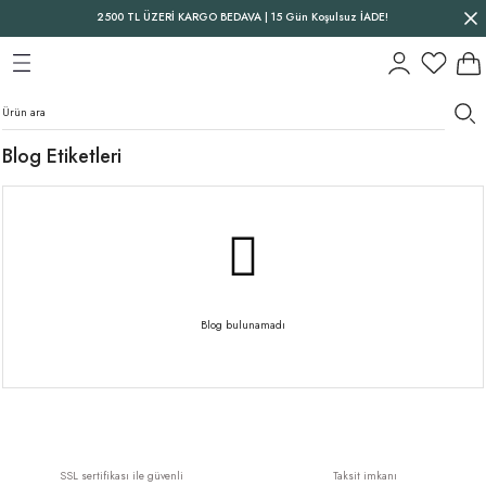
2500 TL ÜZERİ KARGO BEDAVA | 15 Gün Koşulsuz İADE!
Geri Dön
Geri Dön
Geri Dön
Blog Etiketleri
Blog bulunamadı
SSL sertifikası ile güvenli
Taksit imkanı