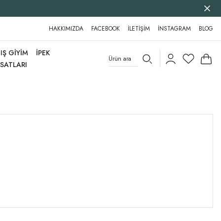
HAKKIMIZDA
FACEBOOK
İLETİŞİM
İNSTAGRAM
BLOG
IŞ GİYİM
İPEK
RSATLARI