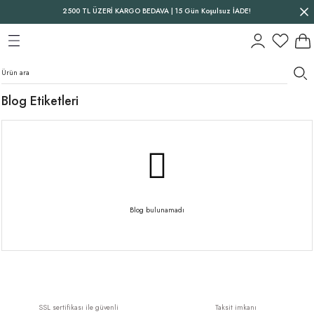
2500 TL ÜZERİ KARGO BEDAVA | 15 Gün Koşulsuz İADE!
Geri Dön
Geri Dön
Geri Dön
Blog Etiketleri
Blog bulunamadı
SSL sertifikası ile güvenli
Taksit imkanı